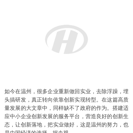
如今在温州，很多企业重新做回实业，去除浮躁，埋
头搞研发，真正转向依靠创新实现转型。在这篇高质
量发展的大文章中，同样缺不了政府的作为。搭建适
应中小企业创新发展的服务平台，营造良好的创新生
态，让创新落地，把实业做好，这是温州的努力，也
是中国经济的选择。据央视
消息来源：温州都市报
声明：此文版权归原作者所有，若有来源错误或者侵犯您的合法权益，您可通
过邮箱与我们取得联系，我们将及时进行处理。邮箱地址：329950955@qq.com
【 责任编辑：少琼 】
此篇图文报道按照原新闻网站复制，不代表本网站观点，转载请注明出
处，图片来源于网络，如有雷同，纯属巧合。