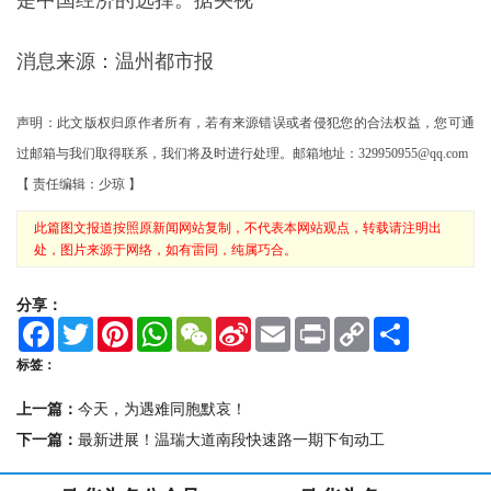
分享：
F
T
P
W
W
S
E
P
C
S
a
w
i
h
e
i
m
r
o
h
c
i
n
a
C
n
a
i
p
a
标签：
e
t
t
t
h
a
i
n
y
r
b
t
e
s
a
W
l
t
L
e
上一篇：
今天，为遇难同胞默哀！
o
e
r
A
t
e
i
o
r
e
p
i
n
下一篇：
最新进展！温瑞大道南段快速路一期下旬动工
k
s
p
b
k
t
o
欧华头条公众号
欧华头条APP
[长按二维码关注公众号]
[长按二维码下载APP]
版权声明
© 2015-2026 欧华信息网