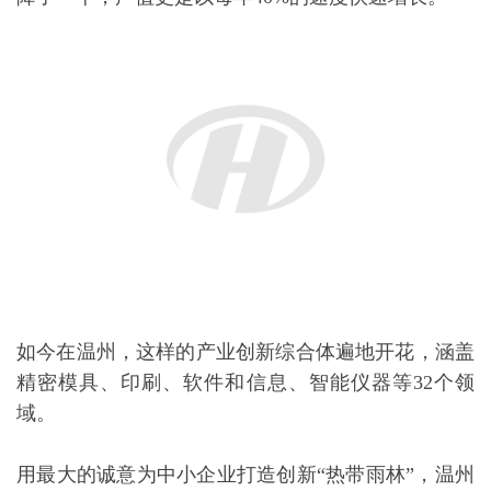
如今在温州，这样的产业创新综合体遍地开花，涵盖
精密模具、印刷、软件和信息、智能仪器等32个领
域。
用最大的诚意为中小企业打造创新“热带雨林”，温州
的努力，正在让越来越多的温州中小企业有了发展的
底气，在创新上的投入也越来越大手笔。
这家电动马达制造企业拿出15亿元引进世界顶尖设
备，向行业高精尖迈进。
这家汽车开关配件生产企业，每三个人中就有一个是
研发人员，几乎覆盖了设计、生产、销售的各个环
节。