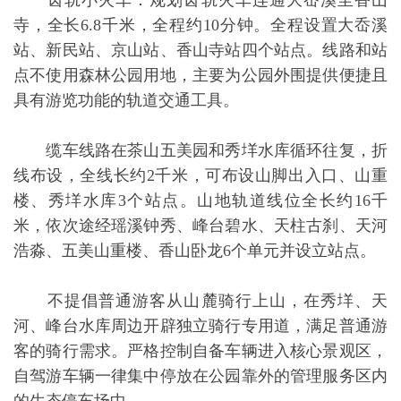
齿轨小火车：规划齿轨火车连通大岙溪至香山
寺，全长6.8千米，全程约10分钟。全程设置大岙溪
站、新民站、京山站、香山寺站四个站点。线路和站
点不使用森林公园用地，主要为公园外围提供便捷且
具有游览功能的轨道交通工具。
缆车线路在茶山五美园和秀垟水库循环往复，折
线布设，全线长约2千米，可布设山脚出入口、山重
楼、秀垟水库3个站点。山地轨道线位全长约16千
米，依次途经瑶溪钟秀、峰台碧水、天柱古刹、天河
浩淼、五美山重楼、香山卧龙6个单元并设立站点。
不提倡普通游客从山麓骑行上山，在秀垟、天
河、峰台水库周边开辟独立骑行专用道，满足普通游
客的骑行需求。严格控制自备车辆进入核心景观区，
自驾游车辆一律集中停放在公园靠外的管理服务区内