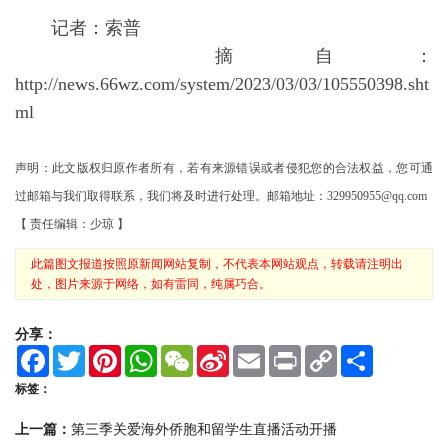
记者：索普
摘自：
http://news.66wz.com/system/2023/03/03/105550398.sht
ml
声明：此文版权归原作者所有，若有来源错误或者侵犯您的合法权益，您可通
过邮箱与我们取得联系，我们将及时进行处理。邮箱地址：329950955@qq.com
【 责任编辑：少琼 】
此篇图文报道按照原新闻网站复制，不代表本网站观点，转载请注明出
处，图片来源于网络，如有雷同，纯属巧合。
分享：
F
T
P
W
W
S
E
P
C
S
a
w
i
h
e
i
m
r
o
h
c
i
n
a
C
n
a
i
p
a
标签：
e
t
t
t
h
a
i
n
y
r
b
t
e
s
a
W
l
t
L
e
上一篇：
第三季关爱海外侨胞和留学生直播活动开播
o
e
r
A
t
e
i