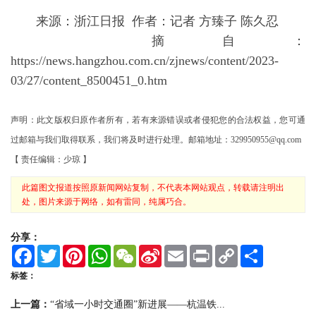
来源：浙江日报 作者：记者 方臻子 陈久忍
摘自：
https://news.hangzhou.com.cn/zjnews/content/2023-
03/27/content_8500451_0.htm
声明：此文版权归原作者所有，若有来源错误或者侵犯您的合法权益，您可通
过邮箱与我们取得联系，我们将及时进行处理。邮箱地址：329950955@qq.com
【 责任编辑：少琼 】
此篇图文报道按照原新闻网站复制，不代表本网站观点，转载请注明出
处，图片来源于网络，如有雷同，纯属巧合。
分享：
F
T
P
W
W
S
E
P
C
S
a
w
i
h
e
i
m
r
o
h
c
i
n
a
C
n
a
i
p
a
标签：
e
t
t
t
h
a
i
n
y
r
b
t
e
s
a
W
l
t
L
e
上一篇：
“省域一小时交通圈”新进展——杭温铁...
o
e
r
A
t
e
i