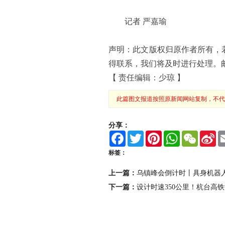
记者 严嘉瑜
声明：此文版权归原作者所有，
得联系，我们将及时进行处理。邮箱地址
【 责任编辑：少琼 】
此篇图文报道按照原新闻网站复制，不代
分享：
F
T
P
W
W
S
a
w
i
h
e
i
c
i
n
a
C
n
标签：
e
t
t
t
h
a
b
t
e
s
a
W
上一篇：
乌镇峰会倒计时丨具身机器
o
e
r
A
t
e
o
r
e
p
i
下一篇：
设计时速350公里！杭台高
k
s
p
b
t
o