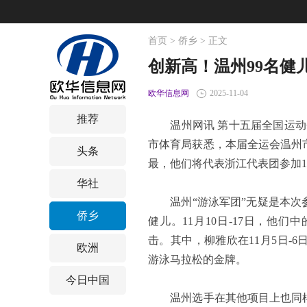
首页
>
侨乡
> 正文
创新高！温州99名健
欧华信息网
2025-11-04
推荐
温州网讯 第十五届全国运动会
市体育局获悉，本届全运会温州
头条
最，他们将代表浙江代表团参加1
华社
温州“游泳军团”无疑是本次参
侨乡
健儿。11月10日-17日，他
击。其中，柳雅欣在11月5日-
欧洲
游泳马拉松的金牌。
今日中国
温州选手在其他项目上也同样