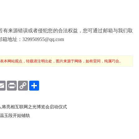
若有来源错误或者侵犯您的合法权益，您可通过邮箱与我们取
：329950955@qq.com
表本网站观点，转载请注明出处，图片来源于网络，如有雷同，纯属巧合。
E
P
C
S
m
r
o
h
a
i
p
a
i
n
y
r
l
t
L
e
人将亮相互联网之光博览会启动仪式
i
n
铁温玉段开始铺轨
k