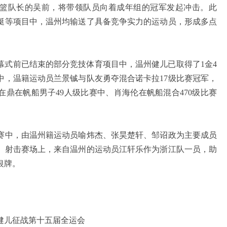
篮队长的吴前，将带领队员向着成年组的冠军发起冲击。此
艇等项目中，温州均输送了具备竞争实力的运动员，形成多点
前已结束的部分竞技体育项目中，温州健儿已取得了1金4
中，温籍运动员兰景铖与队友勇夺混合诺卡拉17级比赛冠军，
鼎在帆船男子49人级比赛中、肖海伦在帆船混合470级比赛
中，由温州籍运动员喻炜杰、张昊楚轩、邹诏政为主要成员
。射击赛场上，来自温州的运动员江轩乐作为浙江队一员，助
团体银牌。
健儿征战第十五届全运会