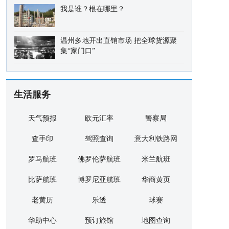
我是谁？根在哪里？
温州多地开出直销市场 把全球货源聚
集“家门口”
生活服务
天气预报
欧元汇率
警察局
查手印
驾照查询
意大利铁路网
罗马航班
佛罗伦萨航班
米兰航班
比萨航班
博罗尼亚航班
华商黄页
老黄历
乐透
球赛
华助中心
预订旅馆
地图查询