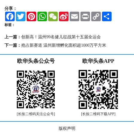
分享：
F
T
P
W
W
S
E
P
C
S
a
w
i
h
e
i
m
r
o
h
c
i
n
a
C
n
a
i
p
a
标签：
e
t
t
t
h
a
i
n
y
r
b
t
e
s
a
W
l
t
L
e
上一篇：
创新高！温州99名健儿征战第十五届全运会
o
e
r
A
t
e
i
o
r
e
p
i
n
下一篇：
抢占新赛道 温州新增孵化面积超1000万平方米
k
s
p
b
k
t
o
欧华头条公众号
欧华头条APP
[长按二维码关注公众号]
[长按二维码下载APP]
版权声明