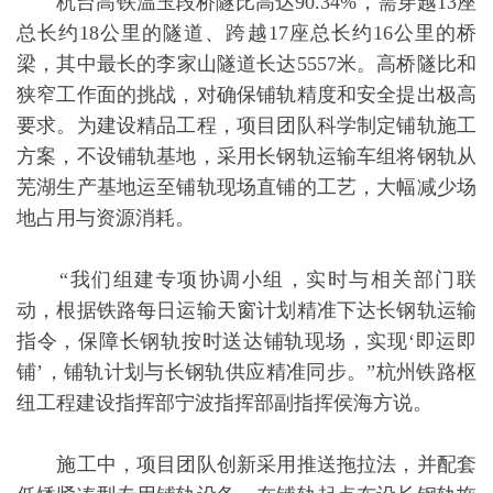
杭台高铁温玉段桥隧比高达90.34%，需穿越13座
总长约18公里的隧道、跨越17座总长约16公里的桥
梁，其中最长的李家山隧道长达5557米。高桥隧比和
狭窄工作面的挑战，对确保铺轨精度和安全提出极高
要求。为建设精品工程，项目团队科学制定铺轨施工
方案，不设铺轨基地，采用长钢轨运输车组将钢轨从
芜湖生产基地运至铺轨现场直铺的工艺，大幅减少场
地占用与资源消耗。
“我们组建专项协调小组，实时与相关部门联
动，根据铁路每日运输天窗计划精准下达长钢轨运输
指令，保障长钢轨按时送达铺轨现场，实现‘即运即
铺’，铺轨计划与长钢轨供应精准同步。”杭州铁路枢
纽工程建设指挥部宁波指挥部副指挥侯海方说。
施工中，项目团队创新采用推送拖拉法，并配套