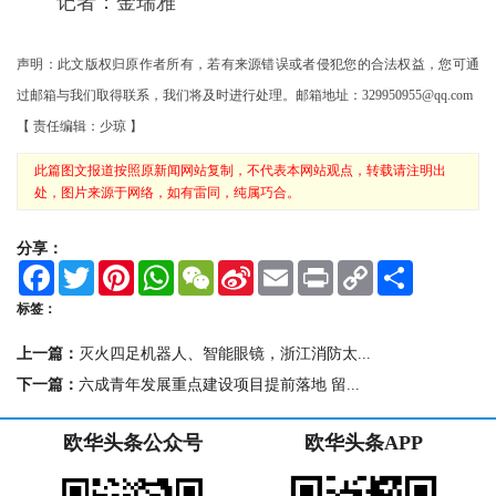
记者：金瑞雅
声明：此文版权归原作者所有，若有来源错误或者侵犯您的合法权益，您可通
过邮箱与我们取得联系，我们将及时进行处理。邮箱地址：329950955@qq.com
【 责任编辑：少琼 】
此篇图文报道按照原新闻网站复制，不代表本网站观点，转载请注明出
处，图片来源于网络，如有雷同，纯属巧合。
分享：
F
T
P
W
W
S
E
P
C
S
a
w
i
h
e
i
m
r
o
h
c
i
n
a
C
n
a
i
p
a
标签：
e
t
t
t
h
a
i
n
y
r
b
t
e
s
a
W
l
t
L
e
上一篇：
灭火四足机器人、智能眼镜，浙江消防太...
o
e
r
A
t
e
i
o
r
e
p
i
n
下一篇：
六成青年发展重点建设项目提前落地 留...
k
s
p
b
k
t
o
欧华头条公众号
欧华头条APP