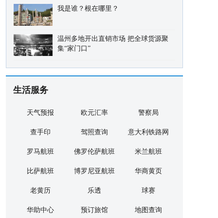
我是谁？根在哪里？
温州多地开出直销市场 把全球货源聚
集“家门口”
生活服务
天气预报
欧元汇率
警察局
查手印
驾照查询
意大利铁路网
罗马航班
佛罗伦萨航班
米兰航班
比萨航班
博罗尼亚航班
华商黄页
老黄历
乐透
球赛
华助中心
预订旅馆
地图查询