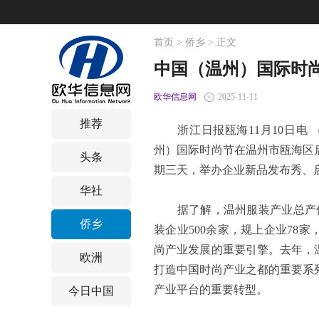
首页
>
侨乡
> 正文
中国（温州）国际时
欧华信息网
2025-11-11
推荐
浙江日报瓯海11月10日电 （记
州）国际时尚节在温州市瓯海区
头条
期三天，举办企业新品发布秀、
华社
据了解，温州服装产业总产值已
侨乡
装企业500余家，规上企业78
尚产业发展的重要引擎。去年，
欧洲
打造中国时尚产业之都的重要系
产业平台的重要转型。
今日中国