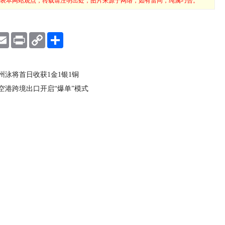
表本网站观点，转载请注明出处，图片来源于网络，如有雷同，纯属巧合。
E
P
C
S
m
r
o
h
a
i
p
a
i
n
y
r
l
t
L
e
州泳将首日收获1金1银1铜
i
n
空港跨境出口开启“爆单”模式
k