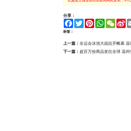
此篇图文报道按照原新闻网站复制，不代
分享：
F
T
P
W
W
S
a
w
i
h
e
i
c
i
n
a
C
n
标签：
e
t
t
t
h
a
b
t
e
s
a
W
上一篇：
全运会泳池大战拉开帷幕 温
o
e
r
A
t
e
o
r
e
p
i
下一篇：
超百万份商品发往全球 温州
k
s
p
b
t
o