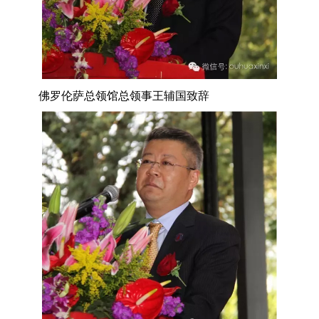
佛罗伦萨总领馆总领事王辅国致辞