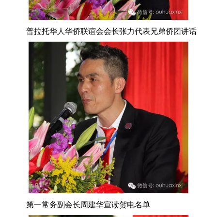
普拉托华人华侨联谊会会长张力代表兄弟侨团讲话
第一常务副会长周建华宣读贺电名单