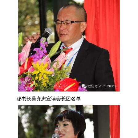
秘书长吴齐忠宣读会长团名单