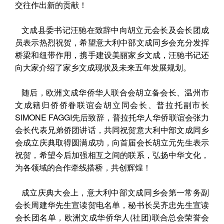
交往作出新的贡献！
文成县委书记汪驰在致辞中向胡立元会长及会长团成
员表示热烈祝贺，希望意大利中部文成同乡会充分发挥
桥梁和纽带作用，携手建设美丽家乡文成，汪驰书记还
向大家介绍了家乡文成现状及未来五年发展规划。
随后，欧洲文成华侨华人联合会胡立备会长、温州市
文成籍归侨侨眷联谊会胡立同会长、普拉托副市长
SIMONE FAGGI先后致辞，普拉托华人华侨联谊会张力
会长代表兄弟侨团讲话，共同祝贺意大利中部文成同乡
会成立庆典取得圆满成功，向首届会长胡立元先生表示
祝贺，希望今后加强相互之间的联系，弘扬中华文化，
为各领域的合作牵线搭桥，共创辉煌！
成立庆典大会上，意大利中部文成同乡会第一常务副
会长周建华先生宣读贺电名单，秘书长吴齐忠先生宣读
会长团名单，欧洲文成华侨华人(社团)联合总会荣誉会