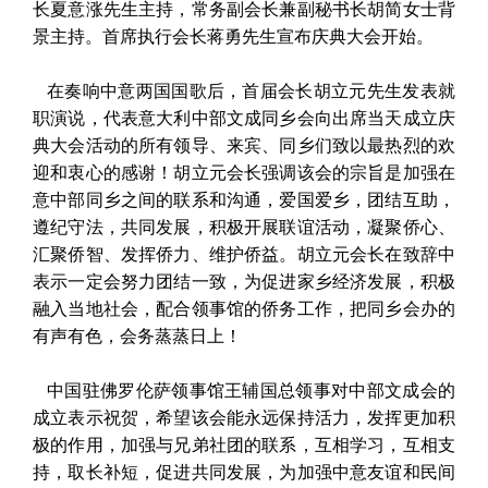
长夏意涨先生主持，常务副会长兼副秘书长胡简女士背
景主持。首席执行会长蒋勇先生宣布庆典大会开始。
在奏响中意两国国歌后，首届会长胡立元先生发表就
职演说，代表意大利中部文成同乡会向出席当天成立庆
典大会活动的所有领导、来宾、同乡们致以最热烈的欢
迎和衷心的感谢！胡立元会长强调该会的宗旨是加强在
意中部同乡之间的联系和沟通，爱国爱乡，团结互助，
遵纪守法，共同发展，积极开展联谊活动，凝聚侨心、
汇聚侨智、发挥侨力、维护侨益。胡立元会长在致辞中
表示一定会努力团结一致，为促进家乡经济发展，积极
融入当地社会，配合领事馆的侨务工作，把同乡会办的
有声有色，会务蒸蒸日上！
中国驻佛罗伦萨领事馆王辅国总领事对中部文成会的
成立表示祝贺，希望该会能永远保持活力，发挥更加积
极的作用，加强与兄弟社团的联系，互相学习，互相支
持，取长补短，促进共同发展，为加强中意友谊和民间