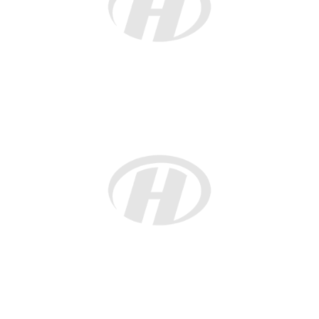
佛罗伦萨华人华侨联合总会第七届会长团名单
终身名誉会长：
周致敏
名誉会长
：张绍武、缪长寿、项克祥
荣誉会长
：郑晓峰
顾
问
：郑德济、潘世立、胡齐佐、王国产、张品墨、
张咸通、王国访、
赖华林、胡美绍、朱庆斗、
陈秋、苏立群、李松兰、林红玉
会长：陈敏勤
执行会长：
缪友谊
第一常务副会长
：郑再生