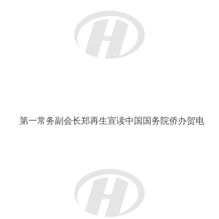
对外联络总监林长荣宣读国内外发来的贺电
理事长吴齐忠宣读会长团名单