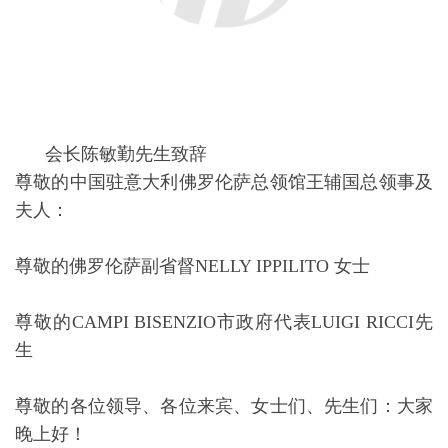
下，在各兄弟侨团的支持下，在本届全体会员的共同
努力下，今天，我们佛罗伦萨华人华侨联合总会在此
举行第七届换届庆典大会，感谢大家在百忙之中前来
参加！表示热烈的欢迎。
承蒙以周致敏为会长及上一届会长团同仁的信任，感
谢本届会长团的大力支持，我非常荣幸当选佛罗伦萨
华人华侨联合总会第七届会长。在此，我谨代表佛罗
伦萨华人华侨联合总会，向长期以来关心和支持我会
的各级领导、各兄弟侨团以及社会各界致以衷心的感
谢！
在历届会长团的共同努力和无私奉献下，为佛罗伦萨
华人华侨联合总会的发展奠定了坚实的基础，作为新
一届会长，我深感使命光荣、任重道远。今后我们将
一如既往的秉承本会宗旨，遵守驻在国法律法规，传