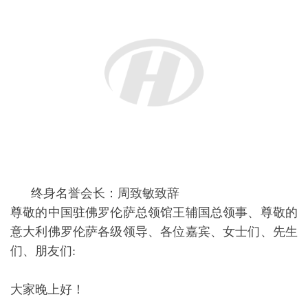
我谨代表上一届会长团全体成员，对各位领导、各位
嘉宾朋友的光临表示热烈的欢迎，对一直以来关心、
支持佛罗伦萨华人华侨联合总会发展的各级领导、各
位朋友表示衷心的感谢！
佛罗伦萨是我们的第二个故乡，当地人民怀着真挚的
友谊，敞开胸怀容纳了来自世界各地的同胞，对此我
向意大利人民佛罗伦萨的社会各界友好人士表示崇高
的敬意！
我与大家一样，十分荣幸的，共同见证了佛罗伦萨华
人华侨联合总会的成长历程。佛罗伦萨华人华侨联合
总会成立于2002年1月，是一个成立较早的比较成熟
的侨团组织。自从成立以来，紧紧依靠广大侨胞和社
会各界的力量，积极开展各项会务活动，心系祖国、
热爱家乡，热心公益、服务社会，热爱侨胞、服务侨