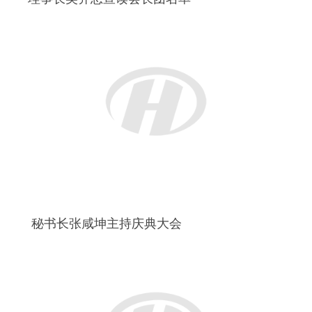
主持人金颖霞 张咸坤 林红玉共同主持庆典大
会