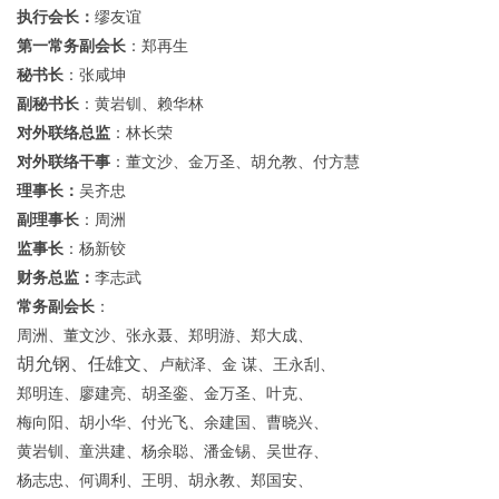
副
会
长：
周锡钦、郑志一、林德安、何调贤、周少林、
郑明理、胡绍庭 、
程大钮、董文潘、付方明、
赵 勇、潘明寿、卢宝彪、余小勇 、
姚海伟、
马张银、周卫松、孙仕很、董学云、郑峰、
郑祥亮 、
张永水、胡永华、姜周斌、阙日燎、
张仁多、胡克米、徐益东、
黄道荣、曹启祥、
刘金龙、黄其昌、张咸标、方宏伟、林淑琼、  
杨余国、杨余博、钟明洲、何建爵、杨建厚、
林炳安、何良海、
（以上排名不分先后）
国内国外发来的贺电有
国务院侨务办公室
政协全国委员会港澳台侨委员会
中共中央统一战线工作部 