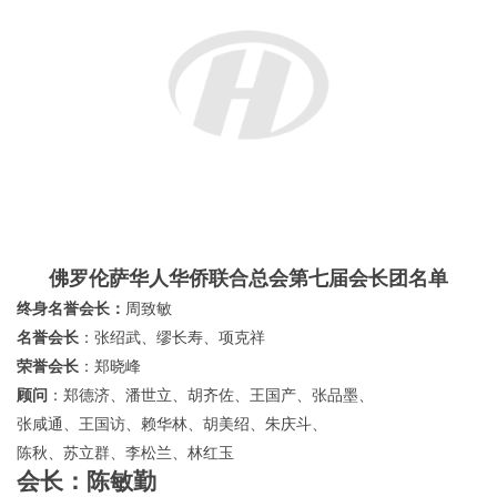
秘书长
：张咸坤 
副秘书长
：黄岩钏、赖华林
对外联络总监
：林长荣 
对外联络干事
：董文沙、金万圣、胡允教、付方慧
理
事
长：
吴齐忠
副理事长
：周洲
监
事
长
：杨新铰
财务总监：
李志武
常务副会长
：
周洲、董文沙、张永聂、郑明游、郑大成、
胡允钢、任雄文、
卢献泽、金 谋、王永刮、
郑明连、廖建亮、胡圣銮、金万圣、叶克、
梅向阳、胡小华、付光飞、余建国、曹晓兴、
黄岩钏、童洪建、杨余聪、潘金锡、吴世存、
杨志忠、何调利、王明、胡永教、郑国安、
胡志多、项志坚、董学状、周树友、付方慧
郑国树、叶挺、张建荣、王永国、余 军、
郑朝剑、廖建超、周克、（以上排名不分先后）