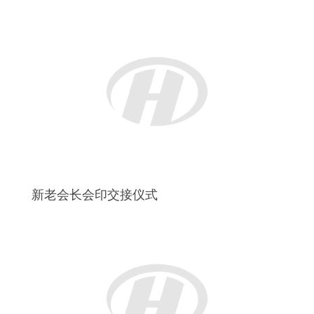
会长陈敏勤先生致辞
尊敬的中国驻意大利佛罗伦萨总领馆王辅国总领事及
夫人：
尊敬的佛罗伦萨副省督NELLY IPPILITO 女士
尊敬的CAMPI BISENZIO市政府代表LUIGI RICCI先
生
尊敬的各位领导、各位来宾、女士们、先生们：大家
晚上好！
在中国驻佛罗伦萨总领馆和佛罗伦萨各级政府的领导