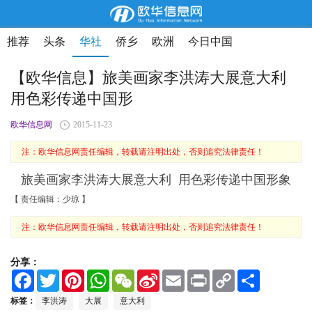
推荐
头条
华社
侨乡
欧洲
今日中国
【欧华信息】旅美画家李洪涛大展意大利
用色彩传递中国形
欧华信息网
2015-11-23
注：欧华信息网责任编辑，转载请注明出处，否则追究法律责任！
旅美画家李洪涛大展意大利 用色彩传递中国形象
【 责任编辑：少琼 】
注：欧华信息网责任编辑，转载请注明出处，否则追究法律责任！
分享：
F
T
P
W
W
S
E
P
C
S
a
w
i
h
e
i
m
r
o
h
c
i
n
a
C
n
a
i
p
a
标签：
李洪涛
大展
意大利
e
t
t
t
h
a
i
n
y
r