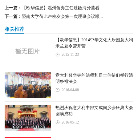
b
t
e
s
a
W
l
t
L
e
上一篇：
【欧华信息】温州侨办主任赴瓯海分营看...
o
e
r
A
t
e
i
o
r
e
p
i
n
下一篇：
暨南大学荷比卢校友会第一次理事会议顺...
k
s
p
b
k
t
o
相关推荐
【欧华信息】2014中华文化大乐园意大利
米兰夏令营开营
2015-11-23
意大利普华寺的法师和居士信徒们举行清
明祭祖法会
2016-04-08
热烈庆祝意大利中部文成同乡会庆典大会
圆满成功
2016-05-12