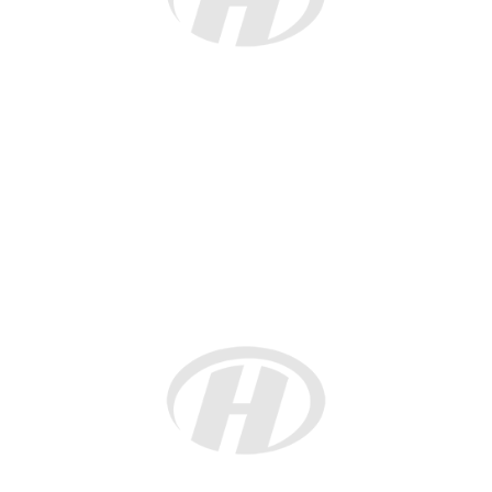
【 责任编辑：少琼 】
注：欧华信息网责任编辑，转载请注明出处，否则追究法律责任！
分享：
F
T
P
W
W
S
E
P
C
S
a
w
i
h
e
i
m
r
o
h
c
i
n
a
C
n
a
i
p
a
标签：
佛罗伦萨
总领馆
招待会
e
t
t
t
h
a
i
n
y
r
b
t
e
s
a
W
l
t
L
e
上一篇：
佛罗伦萨孔院成功举办2016'孔院日庆典
o
e
r
A
t
e
i
o
r
e
p
i
n
下一篇：
旅意福建籍侨领应邀前往人民大会堂参加...
k
s
p
b
k
t
o
相关推荐
【欧华信息】佛罗伦萨华人华侨妇女联合
会会长访问温州侨