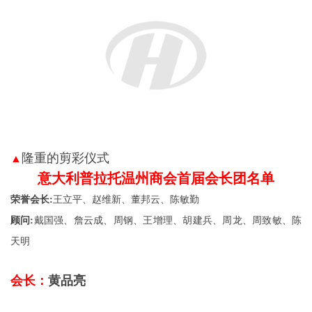
隆重的剪彩仪式
▲
意大利普拉托温州商会首届会长团名单
荣誉会长:
王立平、赵维新、董邦云、陈敏勤
顾问:
戴国强、詹云成、周钢、王增理、胡建兵、周龙、周致敏、陈
天明
会长：
黄品亮