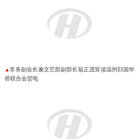
常务副会长兼文艺部副部长翁正茂宣读温州归国华
▲
侨联合会贺电