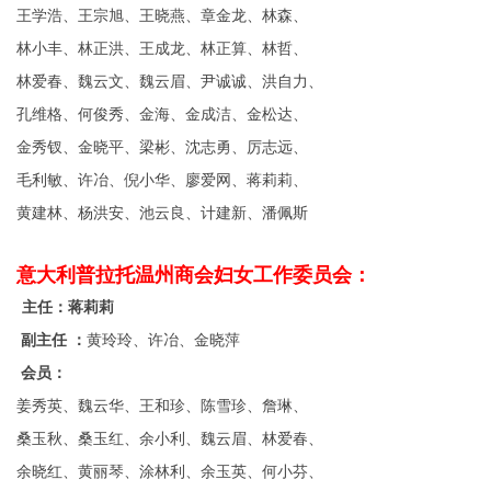
王学浩、王宗旭、王晓燕、章金龙、林森、
林小丰、林正洪、王成龙、林正算、林哲、
林爱春、魏云文、魏云眉、尹诚诚、洪自力、
孔维格、何俊秀、金海、金成洁、金松达、
金秀钗、金晓平、梁彬、沈志勇、厉志远、
毛利敏、许冶、倪小华、廖爱网、蒋莉莉、
黄建林、杨洪安、池云良、计建新、潘佩斯
意大利普拉托温州商会妇女工作委员会：
主任：
蒋莉莉
副主任 ：
黄玲玲、许冶、金晓萍
会员：
姜秀英、魏云华、
王和珍、
陈雪珍、詹琳、
桑玉秋、桑玉红、
余小利、魏云眉、林爱春、
余晓红、黄丽琴、
涂林利、余玉英、何小芬、