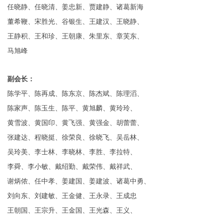
任晓静、任晓清、姜忠新、贾建静、
诸葛新海
董希鞭、宋胜光、谷银生、
王建汉、王晓静、
王静积、王和珍、王朝康、
朱里东、章芙东、
马旭峰
副会长：
陈学平、陈再成、陈东京、陈杰斌、陈理滔、
陈家声、陈玉生、陈平、黄旭麟、黄玲玲、
黄雪波、黄国印、黄飞强、黄强金、胡蕾蕾、
张建达、程晓挺、徐荣良、徐晓飞、吴岳林、
吴玲美、李士林、李晓林、李胜、李拉特、
李舜、李小敏、戴绍勤、戴荣伟、戴祥武、
谢炳侬、任中孝、姜建国、姜建波、诸葛中勇、
刘向东、刘建敏、王金健、王永录、王成忠
王朝国、王宗升、王金国、王光森、王义、