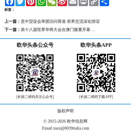
a
w
i
h
e
i
m
r
o
h
c
i
n
a
C
n
a
i
p
a
标签：
e
t
t
t
h
a
i
n
y
r
b
t
e
s
a
W
l
t
L
e
上一篇：
意中贸促会率团访问香港 侨界交流深化情谊
o
e
r
A
t
e
i
o
r
e
p
i
n
下一篇：
第十八届世界华商大会在澳门隆重开幕 ...
k
s
p
b
k
t
o
欧华头条公众号
欧华头条APP
[长按二维码关注公众号]
[长按二维码下载APP]
版权声明
© 2015-2026 欧华信息网
Email:xuce@0039italia.com