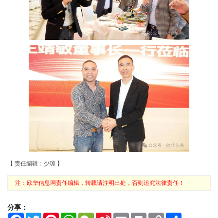
【 责任编辑：少琼 】
注：欧华信息网责任编辑，转载请注明出处，否则追究法律责任！
分享：
F
T
P
W
W
S
E
P
C
S