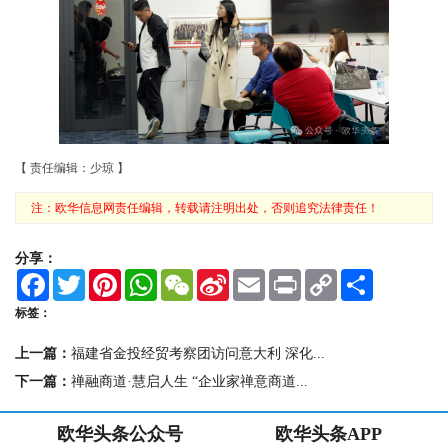
【 责任编辑：少琼 】
注：欧华信息网责任编辑，转载请注明出处，否则追究法律责任！
分享：
F
T
P
W
W
S
E
P
C
S
a
w
i
h
e
i
m
r
o
h
c
i
n
a
C
n
a
i
p
a
标签：
e
t
t
t
h
a
i
n
y
r
b
t
e
s
a
W
l
t
L
e
上一篇：
福建省金投经贸考察团访问意大利 深化...
o
e
r
A
t
e
i
o
r
e
p
i
n
下一篇：
禅融商道·慧启人生 “企业家禅意商道...
k
s
p
b
k
t
o
欧华头条公众号
欧华头条APP