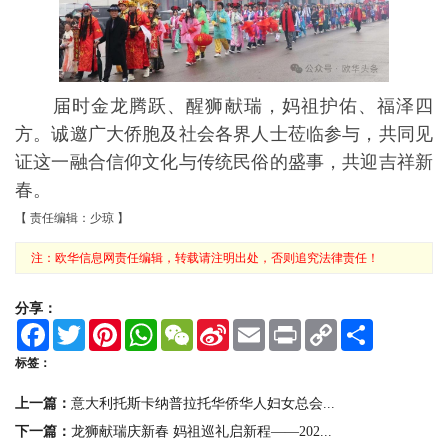
届时金龙腾跃、醒狮献瑞，妈祖护佑、福泽四
方。诚邀广大侨胞及社会各界人士莅临参与，共同见
证这一融合信仰文化与传统民俗的盛事，共迎吉祥新
春。
【 责任编辑：少琼 】
注：欧华信息网责任编辑，转载请注明出处，否则追究法律责任！
分享：
F
T
P
W
W
S
E
P
C
S
a
w
i
h
e
i
m
r
o
h
c
i
n
a
C
n
a
i
p
a
标签：
e
t
t
t
h
a
i
n
y
r
b
t
e
s
a
W
l
t
L
e
上一篇：
意大利托斯卡纳普拉托华侨华人妇女总会...
o
e
r
A
t
e
i
o
r
e
p
i
n
下一篇：
龙狮献瑞庆新春 妈祖巡礼启新程——202...
k
s
p
b
k