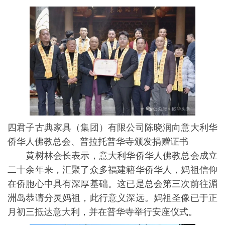
四君子古典家具（集团）有限公司陈晓润向意大利华
侨华人佛教总会、普拉托普华寺颁发捐赠证书
黄树林会长表示，意大利华侨华人佛教总会成立
二十余年来，汇聚了众多福建籍华侨华人，妈祖信仰
在侨胞心中具有深厚基础。这已是总会第三次前往湄
洲岛恭请分灵妈祖，此行意义深远。妈祖圣像已于正
月初三抵达意大利，并在普华寺举行安座仪式。