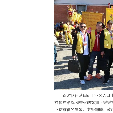
巡游队伍从iolo 工业区入
神像在彩旗和香火的簇拥下缓缓
下这难得的景象。龙狮翻腾、鼓