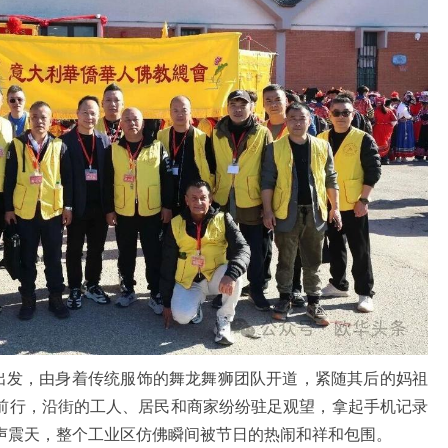
口出发，由身着传统服饰的舞龙舞狮团队开道，紧随其后的妈祖
前行，沿街的工人、居民和商家纷纷驻足观望，拿起手机记录
声震天，整个工业区仿佛瞬间被节日的热闹和祥和包围。