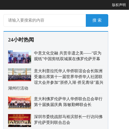
版权声明
24小时热闻
中意文化交融 共赏非遗之美——“叹为
观纸”中国剪纸双城展在佛罗伦萨开幕
意大利普拉托华人华侨联谊会会长陈洲
受邀出席第十一届世界华侨华人社团联
谊大会并参加“浙侨入湖·侨见青绿”嘉兴
湖州行活动
意大利佛罗伦萨华人华侨联合总会举行
第十届换届庆典 陈敏勤蝉联会长
深圳市委统战部马裕滨部长一行访问佛
罗伦萨受到联合总会