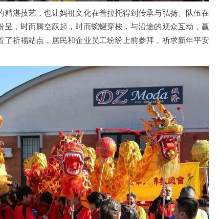
精湛技艺，也让妈祖文化在普拉托得到传承与弘扬。队伍在
纷呈，时而腾空跃起，时而蜿蜒穿梭，与沿途的观众互动，赢
置了祈福站点，居民和企业员工纷纷上前参拜，祈求新年平安