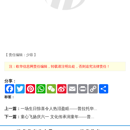
【 责任编辑：少琼 】
注：欧华信息网责任编辑，转载请注明出处，否则追究法律责任！
分享：
F
T
P
W
W
S
E
P
C
S
a
w
i
h
e
i
m
r
o
h
c
i
n
a
C
n
a
i
p
a
标签：
e
t
t
t
h
a
i
n
y
r
b
t
e
s
a
W
l
t
L
e
上一篇：
一场生日惊喜令人热泪盈眶——普拉托华...
o
e
r
A
t
e
i
o
r
e
p
i
n
下一篇：
童心飞扬庆六一 文化传承润童年——普...
k
s
p
b
k
t
o