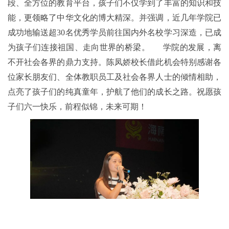
以来，学院始终秉持“传承中华文化，培育华裔精英”的初
心，在这片热土上播撒中文的种子，浇灌文化的根脉。学院
从最初的几间教室、几十名学生，发展到如今拥有完善的课
程体系和多彩的校园文化，每一步前行，都凝聚着全体师生
的智慧与汗水，每一份收获，都闪耀着奋斗与梦想的光
芒。
如今，我们的课程体系日益丰富多元，致力于打造全龄
段、全方位的教育平台，孩子们不仅学到了丰富的知识和技
能，更领略了中华文化的博大精深。并强调，近几年学院已
成功地输送超30名优秀学员前往国内外名校学习深造，已成
为孩子们连接祖国、走向世界的桥梁。 学院的发展，离
不开社会各界的鼎力支持。陈凤娇校长借此机会特别感谢各
位家长朋友们、全体教职员工及社会各界人士的倾情相助，
点亮了孩子们的纯真童年，护航了他们的成长之路。祝愿孩
子们六一快乐，前程似锦，未来可期！