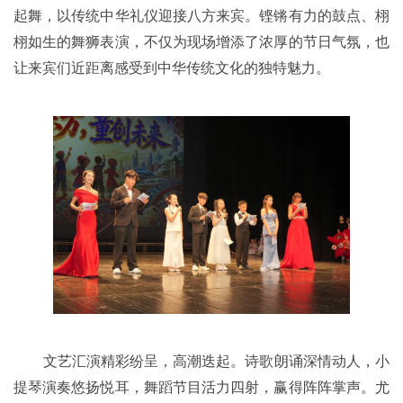
起舞，以传统中华礼仪迎接八方来宾。铿锵有力的鼓点、栩
栩如生的舞狮表演，不仅为现场增添了浓厚的节日气氛，也
让来宾们近距离感受到中华传统文化的独特魅力。
文艺汇演精彩纷呈，高潮迭起。诗歌朗诵深情动人，小
提琴演奏悠扬悦耳，舞蹈节目活力四射，赢得阵阵掌声。尤