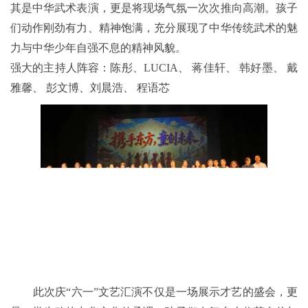
其是中华武术表演，更是将现场气氛一次次推向高潮。孩子
们动作刚劲有力、精神饱满，充分展现了中华传统武术的魅
力与中华少年自强不息的精神风貌。
强大的主持人阵容：陈彤
、
LUCIA
、
蒋佳轩
、
韩好墨
、
戴
雅馨
、
彭文博
、
刘晨浩
、
程语芯
此次庆“六一”文艺汇演不仅是一场展示才艺的盛会，更