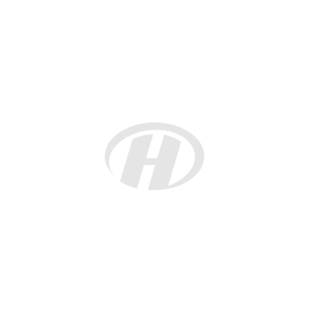
学生代表向一直关心和支持学生成长的学校领导、老师
表达了诚挚的感谢，并向全体同学送上节日的祝福。他表
示，能够在东方语言学院学习和成长感到十分幸福。作为新
时代的少年，肩负着未来的希望和责任。希望全体同学珍惜
美好的学习时光，牢记老师的教诲和父母的期望，把节日的
快乐转化为学习和进步的动力，以勤奋增长知识，以智慧开
创未来。