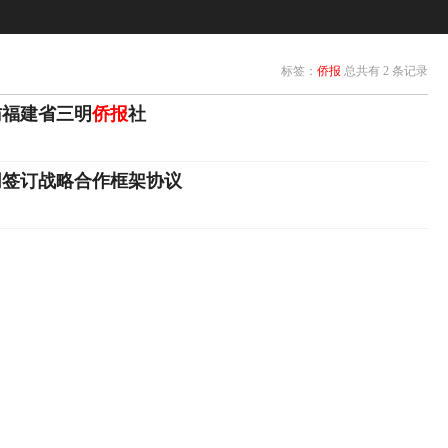
标签：
侨报
总共有 2 条记录
访福建省三明
侨报
社
网签订战略合作框架协议