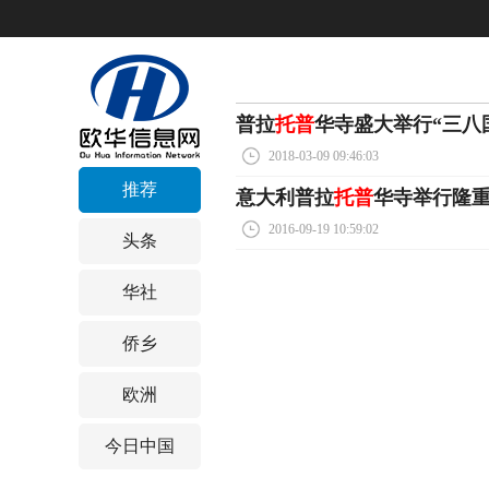
普拉
托普
华寺盛大举行“三八
2018-03-09 09:46:03
推荐
意大利普拉
托普
华寺举行隆
2016-09-19 10:59:02
头条
华社
侨乡
欧洲
今日中国