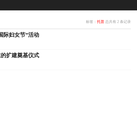
标签：
托普
总共有 2 条记录
国际妇女节”活动
重的扩建奠基仪式