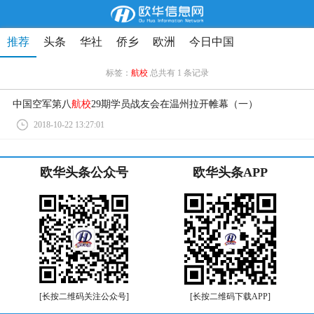
推荐
头条
华社
侨乡
欧洲
今日中国
标签：
航校
总共有 1 条记录
中国空军第八
航校
29期学员战友会在温州拉开帷幕（一）
2018-10-22 13:27:01
欧华头条公众号
欧华头条APP
[长按二维码关注公众号]
[长按二维码下载APP]