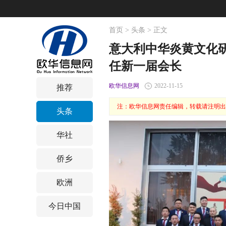
首页
>
头条
> 正文
意大利中华炎黄文化
任新一届会长
欧华信息网
2022-11-15
推荐
注：欧华信息网责任编辑，转载请注明出
头条
华社
侨乡
欧洲
今日中国