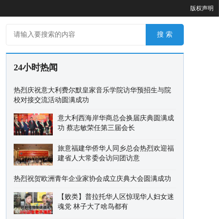
版权声明
24小时热闻
热烈庆祝意大利费尔默皇家音乐学院访华预招生与院
校对接交流活动圆满成功
意大利西海岸华商总会换届庆典圆满成
功 蔡志敏荣任第三届会长
旅意福建华侨华人同乡总会热烈欢迎福
建省人大常委会访问团访意
热烈祝贺欧洲青年企业家协会成立庆典大会圆满成功
【败类】普拉托华人区惊现华人妇女迷
魂党 林子大了啥鸟都有