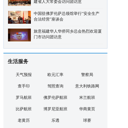
建省人大常委会访问团访意
中国驻佛罗伦萨总领馆举行“安全生产
合法经营”座谈会
旅意福建华人华侨同乡总会热烈欢迎厦
门市访问团访意
生活服务
天气预报
欧元汇率
警察局
查手印
驾照查询
意大利铁路网
罗马航班
佛罗伦萨航班
米兰航班
比萨航班
博罗尼亚航班
华商黄页
老黄历
乐透
球赛