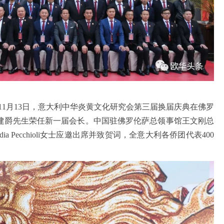
11月13日，意大利中华炎黄文化研究会第三届换届庆典在佛罗
建爵先生荣任新一届会长。中国驻佛罗伦萨总领事馆王文刚总
长Claudia Pecchioli女士应邀出席并致贺词，全意大利各侨团代表400