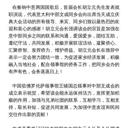
在奏响中意两国国歌后，首届会长胡立元先生发表就
职演说，代表意大利中部文成同乡会向出席当天成立庆
典大会活动的所有领导、来宾、同乡们致以最热烈的欢
迎和衷心的感谢！胡立元会长强调该会的宗旨是加强在
意中部同乡之间的联系和沟通，爱国爱乡，团结互助，
遵纪守法，共同发展，积极开展联谊活动，凝聚侨心、
汇聚侨智、发挥侨力、维护侨益。胡立元会长在致辞中
表示一定会努力团结一致，为促进家乡经济发展，积极
融入当地社会，配合领事馆的侨务工作，把同乡会办的
有声有色，会务蒸蒸日上！
中国驻佛罗伦萨领事馆王辅国总领事对中部文成会的
成立表示祝贺，希望该会能永远保持活力，发挥更加积
极的作用，加强与兄弟社团的联系，互相学习，互相支
持，取长补短，促进共同发展，为加强中意友谊和民间
交往作出新的贡献！