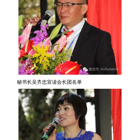
秘书长吴齐忠宣读会长团名单