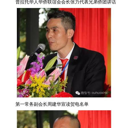
普拉托华人华侨联谊会会长张力代表兄弟侨团讲话
第一常务副会长周建华宣读贺电名单