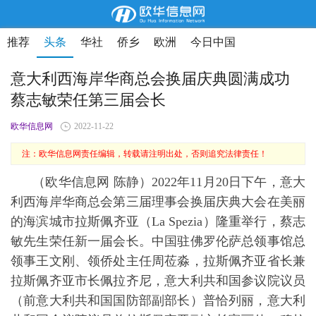
推荐
头条
华社
侨乡
欧洲
今日中国
意大利西海岸华商总会换届庆典圆满成功
蔡志敏荣任第三届会长
欧华信息网
2022-11-22
注：欧华信息网责任编辑，转载请注明出处，否则追究法律责任！
（欧华信息网 陈静）2022年11月20日下午，意⼤
利⻄海岸华商总会第三届理事会换届庆典大会在美丽
的海滨城市拉斯佩齐亚（La Spezia）隆重举行，蔡志
敏先生荣任新一届会长。中国驻佛罗伦萨总领事馆总
领事王文刚、领侨处主任周莅淼，拉斯佩齐亚省长兼
拉斯佩齐亚市长佩拉齐尼，意大利共和国参议院议员
（前意大利共和国国防部副部长）普恰列丽，意大利