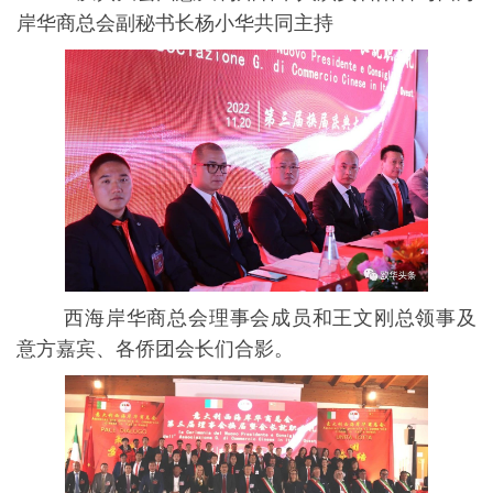
岸华商总会副秘书长杨小华共同主持
西海岸华商总会理事会成员和王文刚总领事及
意⽅嘉宾、各侨团会长们合影。