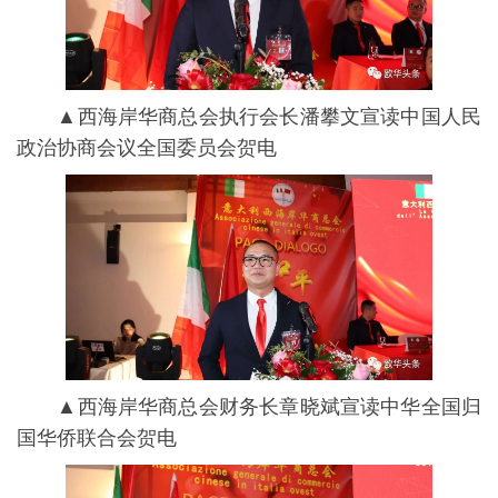
▲西海岸华商总会执⾏会长潘攀⽂宣读中国⼈民
政治协商会议全国委员会贺电
▲西海岸华商总会财务长章晓斌宣读中华全国归
国华侨联合会贺电