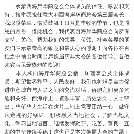
承蒙⻄海岸华商总会全体成员的信任、厚爱和支
持，推举我担任意⼤利⻄海岸华商总会第三届会长，
我深感荣幸，倍受⿎舞！11⽉是丰收的季节，也是感
恩的月份，借此机会，我代表西海岸华商总会向所有
⽀持、关心、帮助我们的领导、侨领、社会各界的朋
友们表示最崇高的敬意和最衷心的感谢！向各位在百
忙之中抽出时间出席换届庆典⼤会的各位领导、各位
来宾表示最热烈的欢迎!
本人和⻄海岸华商总会新一届理事会及全体成
员，期望世界和平，⼈民友好，我们也将竭尽全力促
进中意城市与⼈民之间的交流对话，侨胞之间更多沟
通和关怀。⻄海岸上，资源丰富，历史悠久，人才辈
出，华侨华人生活在这⽚土地上需要团结⼀心，做守
法遵规的好移民，积极融⼊当地社会，了解当地⽂
化，学习当地语言，继续发挥勤劳、吃苦、善良、互
助的中华传统美德！这也正是本次换届大会的主题：