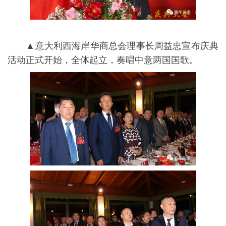
▲意⼤利⻄海岸华商总会理事长周益忠宣布庆典
活动正式开始，全体起⽴，奏唱中意两国国歌。