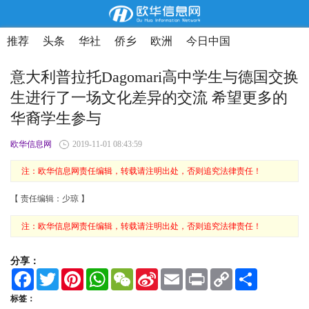
推荐
头条
华社
侨乡
欧洲
今日中国
意大利普拉托Dagomari高中学生与德国交换
生进行了一场文化差异的交流 希望更多的
华裔学生参与
欧华信息网
2019-11-01 08:43:59
注：欧华信息网责任编辑，转载请注明出处，否则追究法律责任！
【 责任编辑：少琼 】
注：欧华信息网责任编辑，转载请注明出处，否则追究法律责任！
分享：
F
T
P
W
W
S
E
P
C
S
a
w
i
h
e
i
m
r
o
h
c
i
n
a
C
n
a
i
p
a
标签：
e
t
t
t
h
a
i
n
y
r