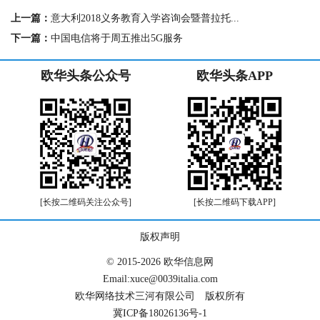
b
t
e
s
a
W
l
t
L
e
上一篇：
意大利2018义务教育入学咨询会暨普拉托...
o
e
r
A
t
e
i
o
r
e
p
i
n
下一篇：
中国电信将于周五推出5G服务
k
s
p
b
k
t
o
欧华头条公众号
欧华头条APP
[长按二维码关注公众号]
[长按二维码下载APP]
版权声明
© 2015-2026 欧华信息网
Email:xuce@0039italia.com
欧华网络技术三河有限公司 版权所有
冀ICP备18026136号-1