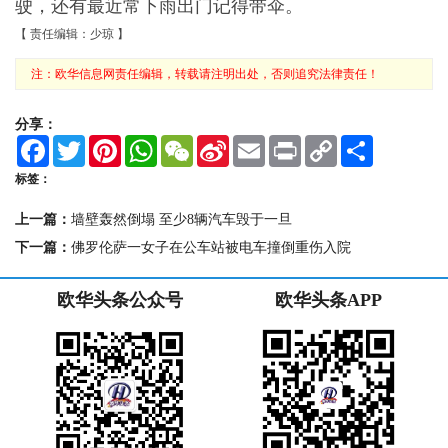
驶，还有最近常下雨出门记得带伞。
【 责任编辑：少琼 】
注：欧华信息网责任编辑，转载请注明出处，否则追究法律责任！
分享：
F
T
P
W
W
S
E
P
C
S
a
w
i
h
e
i
m
r
o
h
c
i
n
a
C
n
a
i
p
a
标签：
e
t
t
t
h
a
i
n
y
r
b
t
e
s
a
W
l
t
L
e
上一篇：
墙壁轰然倒塌 至少8辆汽车毁于一旦
o
e
r
A
t
e
i
o
r
e
p
i
n
下一篇：
佛罗伦萨一女子在公车站被电车撞倒重伤入院
k
s
p
b
k
t
o
欧华头条公众号
欧华头条APP