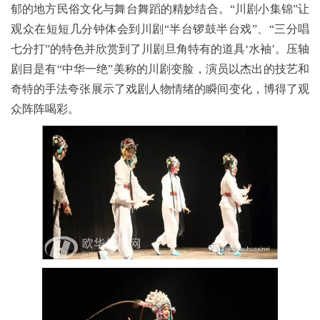
郁的地方民俗文化与舞台舞蹈的精妙结合。“川剧小集锦”让
观众在短短几分钟体会到川剧“半台锣鼓半台戏”、“三分唱
七分打”的特色并欣赏到了川剧旦角特有的道具‘水袖’。压轴
剧目是有“中华一绝”美称的川剧变脸，演员以杰出的技艺和
奇特的手法夸张展示了戏剧人物情绪的瞬间变化，博得了观
众阵阵喝彩。