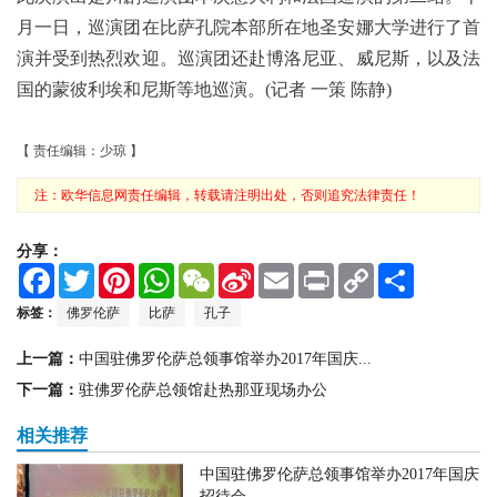
月一日，巡演团在比萨孔院本部所在地圣安娜大学进行了首
演并受到热烈欢迎。巡演团还赴
博洛尼亚、威尼斯，以及法
国的蒙彼利埃和尼斯等地巡演。(记者 一策 陈静)
【 责任编辑：少琼 】
注：欧华信息网责任编辑，转载请注明出处，否则追究法律责任！
分享：
F
T
P
W
W
S
E
P
C
S
a
w
i
h
e
i
m
r
o
h
c
i
n
a
C
n
a
i
p
a
标签：
佛罗伦萨
比萨
孔子
e
t
t
t
h
a
i
n
y
r
b
t
e
s
a
W
l
t
L
e
上一篇：
中国驻佛罗伦萨总领事馆举办2017年国庆...
o
e
r
A
t
e
i
o
r
e
p
i
n
下一篇：
驻佛罗伦萨总领馆赴热那亚现场办公
k
s
p
b
k
t
o
相关推荐
中国驻佛罗伦萨总领事馆举办2017年国庆
招待会