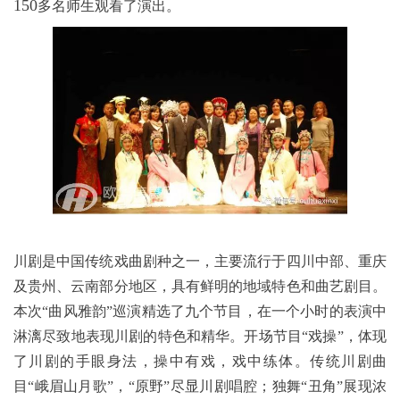
150
多名师生观看了演出。
川剧是中国传统戏曲剧种之一，主要流行于四川中部、重庆
及贵州、云南部分地区，具有鲜明的地域特色和曲艺剧目。
本次“曲风雅韵”巡演精选了九个节目，在一个小时的表演中
淋漓尽致地表现川剧的特色和精华。开场节目“戏操”，体现
了川剧的手眼身法，操中有戏，戏中练体。传统川剧曲
目“峨眉山月歌”，“原野”尽显川剧唱腔；独舞“丑角”展现浓