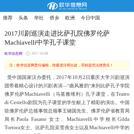
推荐
头条
华社
侨乡
欧洲
今日中国
2017川剧巡演走进比萨孔院佛罗伦萨
Machiavelli中学孔子课堂
欧华信息网
2017-10-08
注：欧华信息网责任编辑，转载请注明出处，否则追究法律责任！
2017
10
2
受中国国家汉办委托，
年
月
日重庆大学川剧巡演
团带着精心设计的川剧表演—“曲风雅韵”来到比萨孔子学院
Machiavelli
Teatro
佛罗伦萨
（马基雅维利）孔子课堂，在
di Cestello
剧院为孔子课堂的学生献上了精彩的演出。中国
驻佛罗伦萨总领事馆总领事王辅国先生、佛罗伦萨省教育局
Paola Fasano
Machiavelli
Gilda
局长
女士、
中学校长
Tortora
Machiavelli
女士、比萨孔院吴雪燕女士以及
中学的