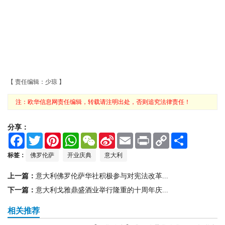
【 责任编辑：少琼 】
注：欧华信息网责任编辑，转载请注明出处，否则追究法律责任！
分享：
F
T
P
W
W
S
E
P
C
S
a
w
i
h
e
i
m
r
o
h
c
i
n
a
C
n
a
i
p
a
标签：
佛罗伦萨
开业庆典
意大利
e
t
t
t
h
a
i
n
y
r
b
t
e
s
a
W
l
t
L
e
上一篇：
意大利佛罗伦萨华社积极参与对宪法改革...
o
e
r
A
t
e
i
o
r
e
p
i
n
下一篇：
意大利戈雅鼎盛酒业举行隆重的十周年庆...
k
s
p
b
k
t
o
相关推荐