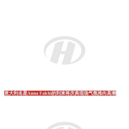
意大利名星Anna Falchi的到来将庆典现场气氛推向高潮