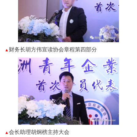
财务长胡方伟宣读协会章程第四部分
▲
会长助理胡炯榜主持大会
▲