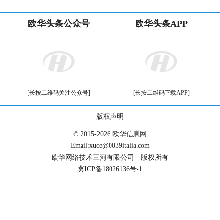
首届欧洲瑞安塘下沙岙同乡会在意大利普
拉托隆重举行
2016-09-19
意大利普拉托华商会热烈欢迎北京市侨联
代表团到访
2016-09-29
意大利普拉托保罗天才艺术学院开学典礼
隆重举行
2016-09-29
热烈欢迎青海省侨联代表团到访普拉托
2016-11-30