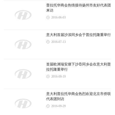
(记者 一策 陈静)
【 责任编辑：少琼 】
注：欧华信息网责任编辑，转载请注明出处，否则追究法律责任！
分享：
F
T
P
W
W
S
E
P
C
S
a
w
i
h
e
i
m
r
o
h
c
i
n
a
C
n
a
i
p
a
标签：
中文学校
马可波罗
普拉托
e
t
t
t
h
a
i
n
y
r
b
t
e
s
a
W
l
t
L
e
上一篇：
旅意福建华侨华人同乡总会热烈欢迎福建...
o
e
r
A
t
e
i
o
r
e
p
i
n
下一篇：
意大利普拉托华商会热烈欢迎佛罗伦萨总...
k
s
p
b
k
t
o
相关推荐