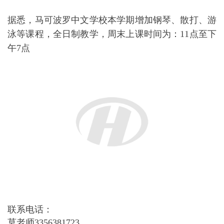
新校区面积近2000平方，环境非常好，教室宽敞明
亮，马可波罗中文学校莫东科校长表示，在这样的空
间里，我们会更顺利的坚持“厚德勤学、止于至善”的
办学理念，以教育、文化为目标，用爱心传递知识，
确保一流的教学质量，培养全方位人才！