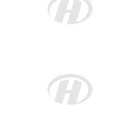
联系电话：
莫老师3356381723
李老师3273378169
陈老师3921516555
覃老师3291065928