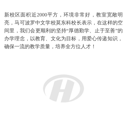
意大利普拉托马可波罗中文学校在各级领导、各位家
长的大力支持下顺利成长，于2017年10月18日举行隆
重的剪彩仪式庆祝乔迁之喜，中国驻佛罗伦萨总领馆
王辅国总领事夫妇、周海燕副总领事、普拉托市副市
长SIMONE FAGGI先生、前CARMIGNANO市市长
DORIANO CIRRI先生等各市政部门领导、各社团代
表、学生家长、当地华侨华人、华文媒体与该校师生
共同庆祝。