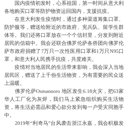
国内疫情初发时，心系祖国，第一时间从意大利
各地购买口罩等防护物资运回国内，支援抗疫。
在意大利发生疫情时，通过多种渠道筹集口罩、
防护服等，赠送给附近的市政府、宪兵队、留学生群
体等。我们还将口罩放在一个个信封里，分发到附近
居民的信箱中。我会还联合佛罗伦萨各侨团向佛罗伦
萨市政府捐赠了7万只一次性医用口罩和1万只N95口
罩，和意大利人民携手抗疫，共度难关。
疫情对当地居民的生活带来影响，我会深入当地
居民区，赠送了上千份生活物资，为有需要的民众送
上温暖。
佛罗伦萨Osmannoro 地区发生6.18火灾，把63家
华人工厂化为灰烬，我们马上紧急组织购买生活物
资，将生活必需品和爱心款分发到每一户受灾同胞手
中。
2019年“利奇马”台风袭击浙江永嘉，我会积极发