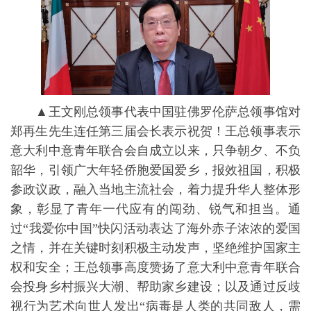
▲王文刚总领事代表中国驻佛罗伦萨总领事馆对
郑再生先生连任第三届会长表示祝贺！王总领事表示
意大利中意青年联合会自成立以来，只争朝夕、不负
韶华，引领广大年轻侨胞爱国爱乡，报效祖国，积极
参政议政，融入当地主流社会，着力提升华人整体形
象，彰显了青年一代应有的闯劲、锐气和担当。通
过“我爱你中国”快闪活动表达了海外赤子浓浓的爱国
之情，并在关键时刻积极主动发声，坚绝维护国家主
权和安全；王总领事高度赞扬了意大利中意青年联合
会投身乡村振兴大潮、帮助家乡建设；以及通过反歧
视行为艺术向世人发出“病毒是人类的共同敌人，需