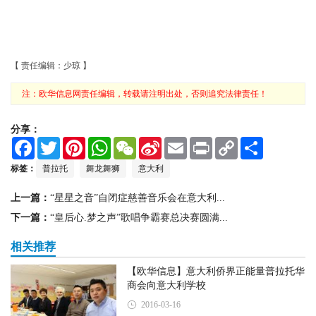
【 责任编辑：少琼 】
注：欧华信息网责任编辑，转载请注明出处，否则追究法律责任！
分享：
F
T
P
W
W
S
E
P
C
S
a
w
i
h
e
i
m
r
o
h
c
i
n
a
C
n
a
i
p
a
标签：
普拉托
舞龙舞狮
意大利
e
t
t
t
h
a
i
n
y
r
b
t
e
s
a
W
l
t
L
e
上一篇：
“星星之音”自闭症慈善音乐会在意大利...
o
e
r
A
t
e
i
o
r
e
p
i
n
下一篇：
“皇后心.梦之声”歌唱争霸赛总决赛圆满...
k
s
p
b
k
t
o
相关推荐
【欧华信息】意大利侨界正能量普拉托华
商会向意大利学校
2016-03-16