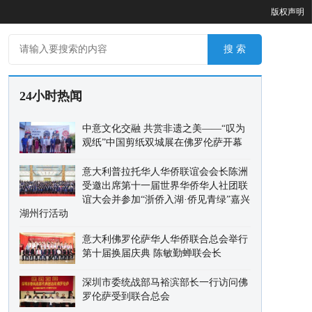
版权声明
24小时热闻
中意文化交融 共赏非遗之美——“叹为
观纸”中国剪纸双城展在佛罗伦萨开幕
意大利普拉托华人华侨联谊会会长陈洲
受邀出席第十一届世界华侨华人社团联
谊大会并参加“浙侨入湖·侨见青绿”嘉兴
湖州行活动
意大利佛罗伦萨华人华侨联合总会举行
第十届换届庆典 陈敏勤蝉联会长
深圳市委统战部马裕滨部长一行访问佛
罗伦萨受到联合总会