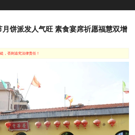
节月饼派发人气旺 素食宴席祈愿福慧双增
处，否则追究法律责任！