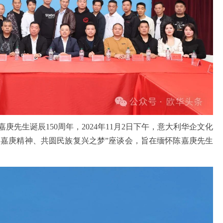
先生诞辰150周年，2024年11月2日下午，意大利华企文化
扬嘉庚精神、共圆民族复兴之梦”座谈会，旨在缅怀陈嘉庚先生