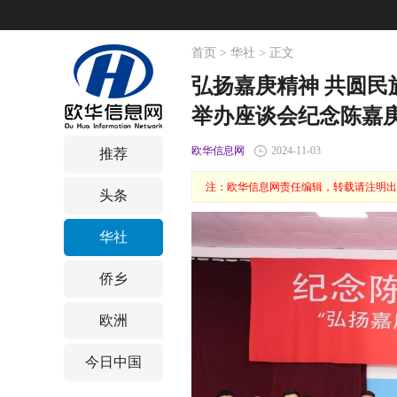
首页
>
华社
> 正文
弘扬嘉庚精神 共圆
举办座谈会纪念陈嘉庚
欧华信息网
2024-11-03
推荐
注：欧华信息网责任编辑，转载请注明出
头条
华社
侨乡
欧洲
今日中国