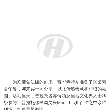
为欢迎弘法团的到来，普华寺特别准备了50桌素
食午餐，与来宾一同分享，以此传递善意和和谐的氛
围。活动当天，普拉托各界侨领及当地文化界人士积
极参与，普拉托移民局局长Maria Logli 百忙之中亲临
现场，气氛温馨融洽。
此次弘法团的到访不仅加深了华侨华人对中华传
统文化的认同感，也为中意两国人民增进了解和友谊
创造了更多机会，为当地的多元文化建设注入了新的
活力。
【 责任编辑：少琼 】
注：欧华信息网责任编辑，转载请注明出处，否则追究法律责任！
分享：
F
T
P
W
W
S
E
P
C
S
a
w
i
h
e
i
m
r
o
h