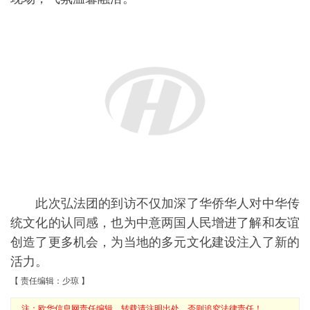
c
i
n
a
C
n
a
i
p
a
标签：
e
t
t
t
h
a
i
n
y
r
b
t
e
s
a
W
l
t
L
e
上一篇：
温州佛教协会交流团拜访普拉托省政府促...
o
e
r
A
t
e
i
o
r
e
p
i
n
下一篇：
意大利中部文成同乡会热烈欢迎温州佛教...
k
s
p
b
k
t
o
欧华头条公众号
欧华头条APP
[长按二维码关注公众号]
[长按二维码下载APP]
版权声明
© 2015-2026 欧华信息网
Email:xuce@0039italia.com
欧华网络技术三河有限公司 版权所有