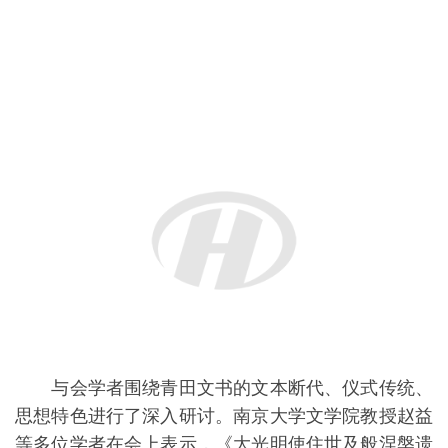
仪略》《下部赞》等之外的又一唐代摩尼教文献，其
内容完整无残缺，且编译时间早于开元十九年编译的
《摩尼光佛教法仪略》，可能也早于《摩尼教残经》
和《下部赞》，另外三部经卷的成书年代应与《遗教
经》相仿，属于汉传摩尼的早期经典。
青田文书的发现与价值
据介绍， 2024年5月，南京大学教授杨德睿主持