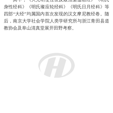
这批青田文书的发现具有极其重要的学术价值，
与会学者一致认为，应充分利用这些文书，深入挖掘
其蕴含的丰富信息，推动相关领域的学术研究取得更
大突破。
未来研究方向
此次工作坊的成功举办，为青田道教中的摩尼教
传统研究指明了方向。与会学者均认为，这批青田文
书意义重大，学界将从多个角度对其展开更深入的研
究。相信通过多学科的交叉研究，能够更加全面、深