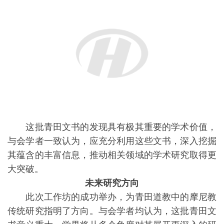
入地揭示青田道教中摩尼教传统的内涵和价值。
文章来源：中国社会科学网
部分图片来源：青田传媒
【 责任编辑：少琼 】
注：欧华信息网责任编辑，转载请注明出处，否则追究法律责任！
分享：
F
T
P
W
W
S
E
P
C
S
a
w
i
h
e
i
m
r
o
h
c
i
n
a
C
n
a
i
p
a
标签：
e
t
t
t
h
a
i
n
y
r
b
t
e
s
a
W
l
t
L
e
上一篇：
“新时代的马可波罗”游记——意大利省...
o
e
r
A
t
e
i
o
r
e
p
i
n
下一篇：
育才语言学校第十届新年文艺汇演暨佛罗...
k
s
p
b
k
t
o
欧华头条公众号
欧华头条APP