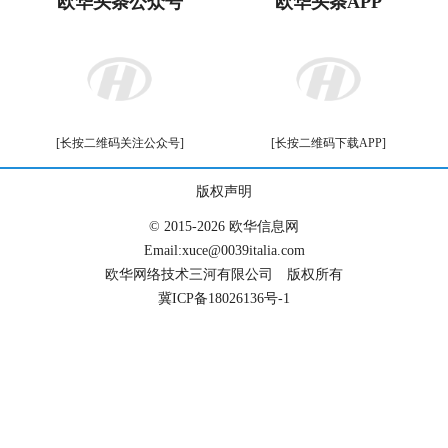
F
T
P
W
W
S
E
P
C
S
a
w
i
h
e
i
m
r
o
h
c
i
n
a
C
n
a
i
p
a
标签：
e
t
t
t
h
a
i
n
y
r
b
t
e
s
a
W
l
t
L
e
上一篇：
旅意福建华侨华人同乡总会与福建客家企...
o
e
r
A
t
e
i
o
r
e
p
i
n
下一篇：
群英荟萃 团结奋进——意大利华人服装...
k
s
p
b
k
t
o
欧华头条公众号
欧华头条APP
[长按二维码关注公众号]
[长按二维码下载APP]
版权声明
© 2015-2026 欧华信息网
Email:xuce@0039italia.com
欧华网络技术三河有限公司 版权所有