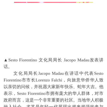
管仲奇副总领事高度肯定了瑞安华侨华人总会自
2017年成立以来，在帮助侨胞、推动侨胞融入当地社
会方面所做的努力。以及在过去的一年，瑞安会积极
协助总领馆工作，推动中意两座城市建立友好关系，
为促进中意友谊、构建和谐侨社作出的重要贡献。
管副总强调，总领馆将始终秉持“外交为民”的宗
旨，为领区内中意双边合作提供大力支持与协助，并
衷心祝愿广大侨胞事业顺风顺水、家庭美满幸福。