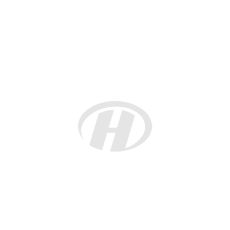
▲当天的新春晚会由中意双语主持人Sofia微微主持。
在热烈的氛围中，嘉宾们共同举杯庆祝新春佳节
和元宵节，晚会现场洋溢着欢乐与友好，中意各界人
士欢聚一堂，共同见证了这一充满文化交流与温情的
美好时刻。