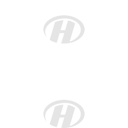
在这里生活的华侨华人不仅熟悉并遵守当地法律法
规，同时也让意大利民众更好地了解华人的风俗习
惯。团结合作、相互理解是构建和谐社会的重要基
础。她还特别提到，学校是促进文化融合的重要场
所，孩子们通过学习，成为积极融入当地社会的重要
力量。
致辞最后，Simona Concetta Pizzirusso鼓励华侨
华人继续积极参与社会活动，与当地居民携手共进，
推动多元文化交流，共同创造更加美好的未来。