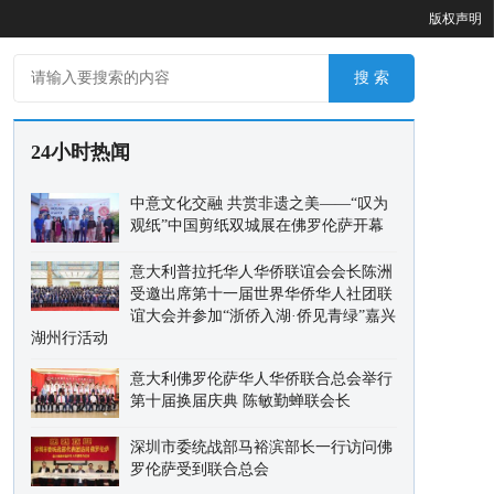
版权声明
24小时热闻
中意文化交融 共赏非遗之美——“叹为
观纸”中国剪纸双城展在佛罗伦萨开幕
意大利普拉托华人华侨联谊会会长陈洲
受邀出席第十一届世界华侨华人社团联
谊大会并参加“浙侨入湖·侨见青绿”嘉兴
湖州行活动
意大利佛罗伦萨华人华侨联合总会举行
第十届换届庆典 陈敏勤蝉联会长
深圳市委统战部马裕滨部长一行访问佛
罗伦萨受到联合总会