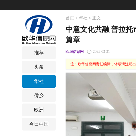
首页
>
华社
> 正文
中意文化共融 普拉
篇章
欧华信息网
2025-03-31
推荐
注：欧华信息网责任编辑，转载请注明出
头条
华社
侨乡
欧洲
今日中国