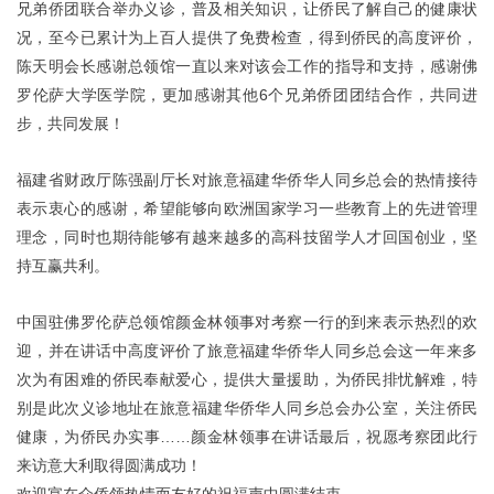
兄弟侨团联合举办义诊，普及相关知识，让侨民了解自己的健康状
况，至今已累计为上百人提供了免费检查，得到侨民的高度评价，
陈天明会长感谢总领馆一直以来对该会工作的指导和支持，感谢佛
6
罗伦萨大学医学院，更加感谢其他
个兄弟侨团团结合作，共同进
步，共同发展！
福建省财政厅陈强副厅长对旅意福建华侨华人同乡总会的热情接待
表示衷心的感谢，希望能够向欧洲国家学习一些教育上的先进管理
理念，同时也期待能够有越来越多的高科技留学人才回国创业，坚
持互赢共利。
中国驻佛罗伦萨总领馆颜金林领事对考察一行的到来表示热烈的欢
迎，并在讲话中高度评价了旅意福建华侨华人同乡总会这一年来多
次为有困难的侨民奉献爱心，提供大量援助，为侨民排忧解难，特
别是此次义诊地址在旅意福建华侨华人同乡总会办公室，关注侨民
……
健康，为侨民办实事
颜金林领事在讲话最后，祝愿考察团此行
来访意大利取得圆满成功！