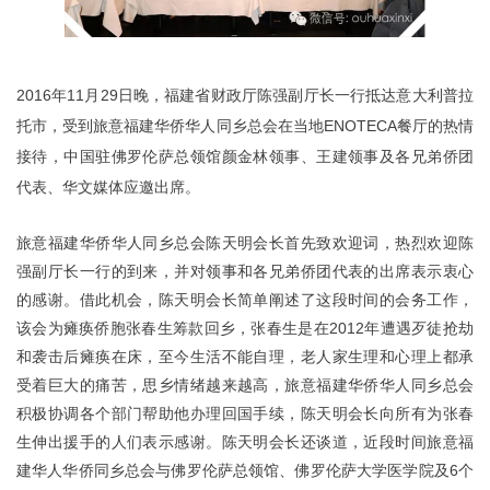
2016
11
29
年
月
日晚，福建省财政厅陈强副厅长一行抵达意大利普拉
ENOTECA
托市，受到旅意福建华侨华人同乡总会在当地
餐厅的热情
接待，中国驻佛罗伦萨总领馆颜金林领事、王建领事及各兄弟侨团
代表、华文媒体应邀出席。
旅意福建华侨华人同乡总会陈天明会长首先致欢迎词，热烈欢迎陈
强副厅长一行的到来，并对领事和各兄弟侨团代表的出席表示衷心
的感谢。借此机会，陈天明会长简单阐述了这段时间的会务工作，
2012
该会为瘫痪侨胞张春生筹款回乡，张春生是在
年遭遇歹徒抢劫
和袭击后瘫痪在床，至今生活不能自理，老人家生理和心理上都承
受着巨大的痛苦，思乡情绪越来越高，旅意福建华侨华人同乡总会
积极协调各个部门帮助他办理回国手续，陈天明会长向所有为张春
生伸出援手的人们表示感谢。陈天明会长还谈道，近段时间旅意福
6
建华人华侨同乡总会与佛罗伦萨总领馆、佛罗伦萨大学医学院及
个