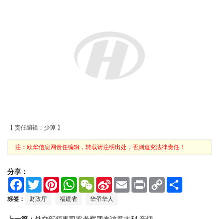
注：欧华信息网责任编辑，转载请注明出处，否则追究法律责任！
分享：
F
T
P
W
W
S
E
P
C
S
a
w
i
h
e
i
m
r
o
h
c
i
n
a
C
n
a
i
p
a
标签：
财政厅
福建省
华侨华人
e
t
t
t
h
a
i
n
y
r
b
t
e
s
a
W
l
t
L
e
上一篇：
外交部领事司率考察团来访意大利 亲切...
o
e
r
A
t
e
i
o
r
e
p
i
n
下一篇：
佛罗伦萨米罗大酒店 米罗西餐厅盛大开业
k
s
p
b
k
t
o
相关推荐
旅意福建华侨华人同乡总会隆重接待福建
省侨办领导来访
2016-09-21
热烈欢迎福建省商务厅经贸考察团访意
2017-06-06