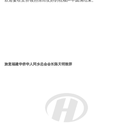
欢迎宴在众侨领热情而友好的祝福声中圆满结束。
旅意福建华侨华人同乡总会会长陈天明致辞
中国驻佛罗伦萨总领馆颜金林领事发表讲话
福建省财政厅陈强副厅长致辞