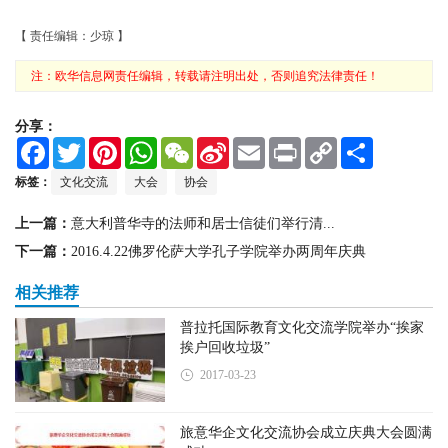
【 责任编辑：少琼 】
注：欧华信息网责任编辑，转载请注明出处，否则追究法律责任！
分享：
F
T
P
W
W
S
E
P
C
S
a
w
i
h
e
i
m
r
o
h
c
i
n
a
C
n
a
i
p
a
标签：
文化交流
大会
协会
e
t
t
t
h
a
i
n
y
r
b
t
e
s
a
W
l
t
L
e
上一篇：
意大利普华寺的法师和居士信徒们举行清...
o
e
r
A
t
e
i
o
r
e
p
i
n
下一篇：
2016.4.22佛罗伦萨大学孔子学院举办两周年庆典
k
s
p
b
k
t
o
相关推荐
普拉托国际教育文化交流学院举办“挨家
挨户回收垃圾”
2017-03-23
旅意华企文化交流协会成立庆典大会圆满