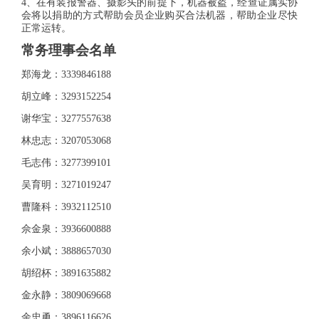
4、在有装报警器、摄影头的前提下，机器被盗，经查证属实协
会将以捐助的方式帮助会员企业购买合法机器，帮助企业尽快
正常运转。
常务理事会名单
郑海龙：3339846188
胡立峰：3293152254
谢华宝：3277557638
林忠志：3207053068
毛志伟：3277399101
吴育明：3271019247
曹隆科：3932112510
佘金泉：3936600888
余小斌：3888657030
胡绍杯：3891635882
金永静：3809069668
余忠勇：3896116626