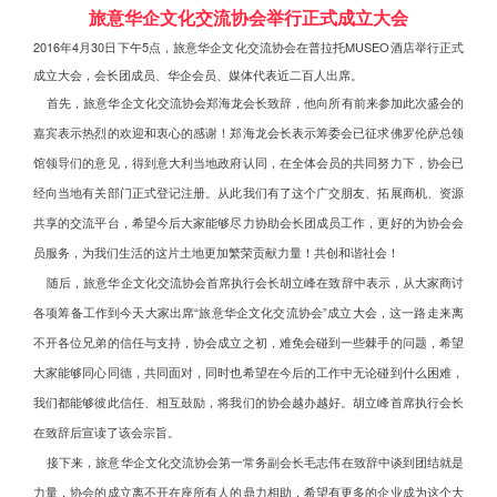
旅意华企文化交流协会举行正式成立大会
2016年4月30日下午5点，旅意华企文化交流协会在普拉托MUSEO酒店举行正式
成立大会，会长团成员、华企会员、媒体代表近二百人出席。
    首先，旅意华企文化交流协会郑海龙会长致辞，他向所有前来参加此次盛会的
嘉宾表示热烈的欢迎和衷心的感谢！郑海龙会长表示筹委会已征求佛罗伦萨总领
馆领导们的意见，得到意大利当地政府认同，在全体会员的共同努力下，
协会已
经向当地有关部门正式登记注册。从此我们有了这个广交朋友、拓展商机、资源
共享的交流平台，希望今后大家能够尽力协助会长团成员工作，更好的为协会会
员服务，为我们生活的这片土地更加繁荣贡献力量！共创和谐社会！
    随后，旅意华企文化交流协会首席执行会长胡立峰在致辞中表示，从大家商讨
各项筹备工作到今天大家出席“旅意华企文化交流协会”成立大会，这一路走来离
不开各位兄弟的信任与支持，协会成立之初，难免会碰到一些棘手的问题，希望
大家能够同心同德，共同面对，同时也希望在今后的工作中无论碰到什么困难，
我们都能够彼此信任、相互鼓励，将我们的协会越办越好。胡立峰首席执行会长
在致辞后宣读了该会宗旨。
    接下来，旅意华企文化交流协会第一常务副会长毛志伟在致辞中谈到团结就是
力量，协会的成立离不开在座所有人的鼎力相助，希望有更多的企业成为这个大