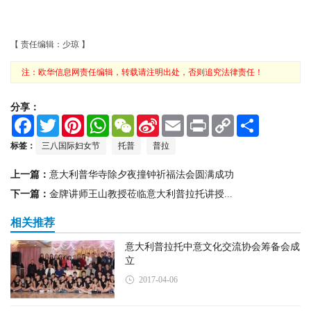
【 责任编辑：少琼 】
注：欧华信息网责任编辑，转载请注明出处，否则追究法律责任！
分享：
F
T
P
W
W
S
E
P
C
S
a
w
i
h
e
i
m
r
o
h
c
i
n
a
C
n
a
i
p
a
标签：
三八国际妇女节
托普
普拉
e
t
t
t
h
a
i
n
y
r
b
t
e
s
a
W
l
t
L
e
上一篇：
意大利普华寺除夕夜撞钟祈福法会圆满成功
o
e
r
A
t
e
i
o
r
e
p
i
n
下一篇：
金牌讲师王山教授莅临意大利普拉托讲授...
k
s
p
b
k
t
o
相关推荐
意大利普拉托中意文化交流协会筹备会成
立
2017-04-06