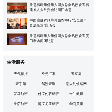
旅意福建华侨华人同乡总会热烈欢迎福
建省人大常委会访问团访意
中国驻佛罗伦萨总领馆举行“安全生产
合法经营”座谈会
旅意福建华人华侨同乡总会热烈欢迎厦
门市访问团访意
生活服务
天气预报
欧元汇率
警察局
查手印
驾照查询
意大利铁路网
罗马航班
佛罗伦萨航班
米兰航班
比萨航班
博罗尼亚航班
华商黄页