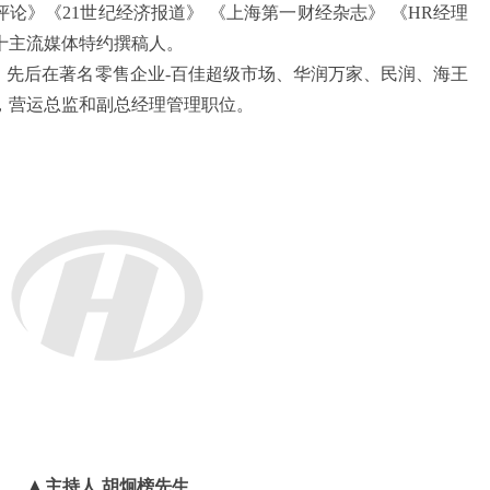
评论》《
21
世纪经济报道》 《上海第一财经杂志》 《
HR
经理
十主流媒体特约撰稿人。
，先后在著名零售企业
-
百佳超级市场、华润万家、民润、海王
，营运总监和副总经理管理职位。
▲
主持人 胡炯榜先生