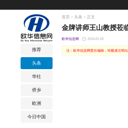
首页
>
头条
> 正文
金牌讲师王山教授莅
欧华信息网
2018-03-18
推荐
注：欧华信息网责任编辑，转载请注明出
头条
华社
侨乡
欧洲
今日中国