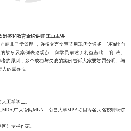
欧洲盛和教育金牌讲师 王山主讲
"向韩非子学管理
"
，许多文言文章节用现代文通畅、明确地向
人的故事及案例表达观点，向学员阐述了利益基础上的
"
法、
导者的原则，多个成功与失败的案例告诉大家要赏罚分明、与
行力的重要性
......
交大工学学士。
工
MBA,
中大管院
MBA
，南昌大学
MBA
项目等各大名校特聘讲
播网》专栏作家。