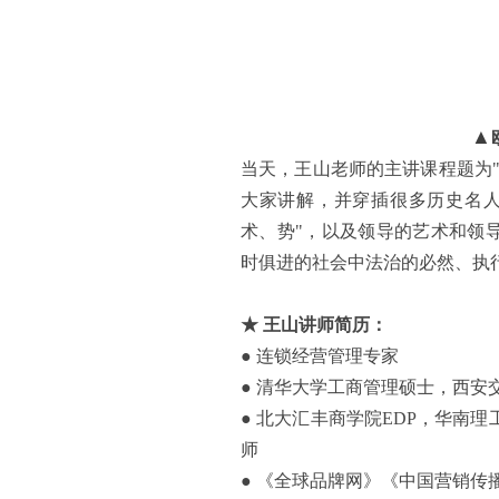
▲
当天，王山老师的主讲课程题为
大家讲解，并穿插很多历史名
术、势
"
，以及领导的艺术和领
时俱进的社会中法治的必然、执
★ 王山讲师简历：
● 连锁经营管理专家
● 清华大学工商管理硕士，西安
● 北大汇丰商学院
EDP
，华南理
师
● 《全球品牌网》《中国营销传