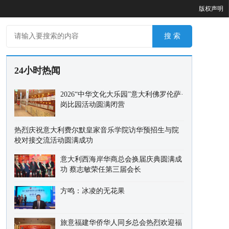
版权声明
24小时热闻
2026“中华文化大乐园”意大利佛罗伦萨·
岗比园活动圆满闭营
热烈庆祝意大利费尔默皇家音乐学院访华预招生与院
校对接交流活动圆满成功
意大利西海岸华商总会换届庆典圆满成
功 蔡志敏荣任第三届会长
方鸣：冰凌的无花果
旅意福建华侨华人同乡总会热烈欢迎福