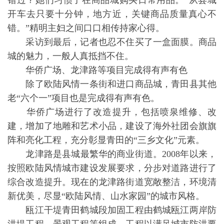
错过？她们习惯了在商品城购买日常用品。“从县城
开车去只要十分钟，地方近，关键商品质量真心不
错。”精明主妇之间口口相传持家心得。
采访到最后，记者也忍不住买了一盒面膜。商品
城的魅力，一般人真抵挡不住。
华侨广场、龙津路等项目完成得有声有色
除了欧陆风情一条街和进口商品城，青田县其他
老“六个一”项目也是完成得有声有色。
华侨广场进行了改造提升，包括喷泉维修、改
建，增加了地雕和艺术小品，建设了海外社团会旗旗
阵和亮化工程，充分彰显青田的“三乡文化”元素。
龙津路是县城最繁华的商业街道。2008年以来，
按照欧陆风情城市建设发展要求，分步对道路进行了
综合改造提升。现在的龙津路街道宽敞整洁，环境清
新优美，尽显“欧陆风情、山水家园”的城市风格。
瓯江干堤青田鹤城段加固工程由鹤城瓯江两岸防