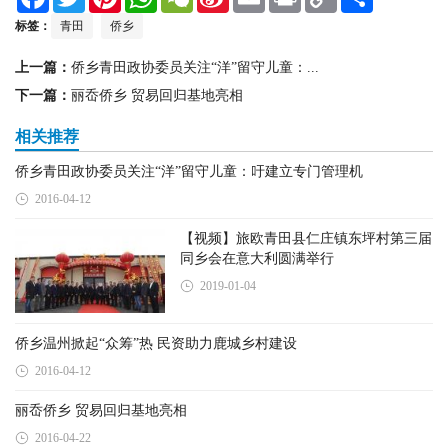
a
w
i
h
e
i
m
r
o
h
c
i
n
a
C
n
a
i
p
a
标签：
青田
侨乡
e
t
t
t
h
a
i
n
y
r
b
t
e
s
a
W
l
t
L
e
上一篇：
侨乡青田政协委员关注“洋”留守儿童：...
o
e
r
A
t
e
i
o
r
e
p
i
n
下一篇：
丽岙侨乡 贸易回归基地亮相
k
s
p
b
k
t
o
相关推荐
侨乡青田政协委员关注“洋”留守儿童：吁建立专门管理机
2016-04-12
【视频】旅欧青田县仁庄镇东坪村第三届
同乡会在意大利圆满举行
2019-01-04
侨乡温州掀起“众筹”热 民资助力鹿城乡村建设
2016-04-12
丽岙侨乡 贸易回归基地亮相
2016-04-22