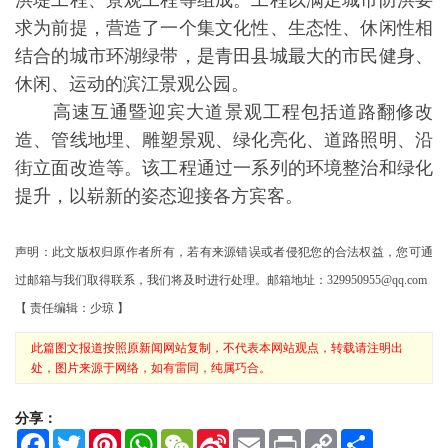
洪堤工程、景观工程等组成。工程以满足城市防洪要
求为前提，营造了一个集文化性、生态性、休闲性相
结合的城市环湖绿带，是青田县城最大的市民健身、
休闲、运动的滨江景观公园。
高速互通暨迎宾大道景观工程包括道路翻修改
造、管线地埋、雕塑景观、绿化亮化、道路照明、沿
街立面改造等。该工程通过一系列的环境整治和绿化
提升，以崭新的姿态迎接各方宾客。
声明：此文版权归原作者所有，若有来源错误或者侵犯您的合法权益，您可通
过邮箱与我们取得联系，我们将及时进行处理。邮箱地址：329950955@qq.com
【 责任编辑：少琼 】
此篇图文报道按照原新闻网站复制，不代表本网站观点，转载请注明出
处，图片来源于网络，如有雷同，纯属巧合。
分享：
F
T
P
W
W
S
E
P
C
S