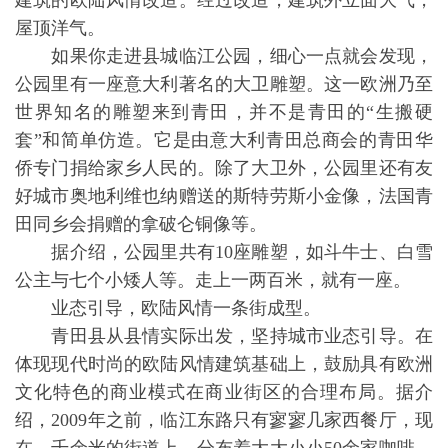
建筑的欧陆风情改造。经过改造，建筑外立面大气，
屋顶洋气。
如果你走进县城临江公园，细心一点就会发现，
公园里有一座意大利著名的大卫雕塑。这一欧洲乃至
世界知名的雕塑来到青田，并不是青田的“生搬硬
套”和简单仿造。它是由意大利青田总商会的青田华
侨专门捐给家乡人民的。除了大卫外，公园里还有友
好城市奥地利维也纳赠送的斯特劳斯小金像，法国青
田同乡会捐赠的拿破仑铜像等。
据介绍，公园里共有10座雕塑，如斗牛士、白雪
公主与七个小矮人等。走上一两百米，就有一座。
业态引导，欧陆风情一条街成型。
青田县从县情实际出发，坚持城市业态引导。在
体现现代时尚的欧陆风情建筑基础上，鼓励具有欧洲
文化特色的商业模式在商业街区的合理布局。据介
绍，2009年之前，临江东路只有寥寥几家西餐厅，现