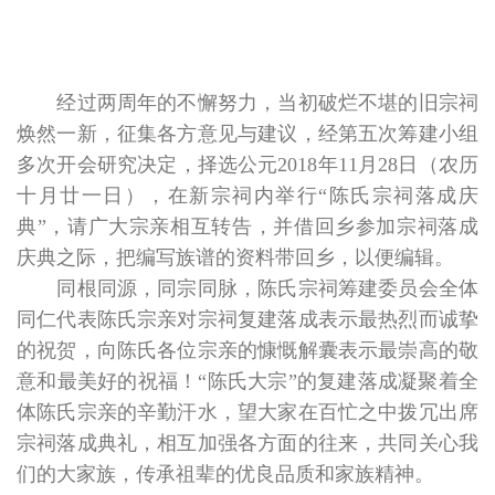
经过两周年的不懈努力，当初破烂不堪的旧宗祠
焕然一新，征集各方意见与建议，经第五次筹建小组
多次开会研究决定，择选
公元2018年11月28日（农历
十月廿一日）
，在新宗祠内举行“陈氏宗祠落成庆
典”，请广大宗亲相互转告，并借回乡参加宗祠落成
庆典之际，把编写族谱的资料带回乡，以便编辑。
同根同源，同宗同脉，陈氏宗祠筹建委员会全体
同仁代表陈氏宗亲对宗祠复建落成表示最热烈而诚挚
的祝贺，向陈氏各位宗亲的慷慨解囊表示最崇高的敬
意和最美好的祝福！“陈氏大宗”的复建落成凝聚着全
体陈氏宗亲的辛勤汗水，望大家在百忙之中拨冗出席
宗祠落成典礼，相互加强各方面的往来，共同关心我
们的大家族，传承祖辈的优良品质和家族精神。