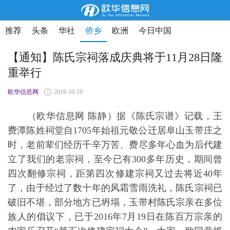
推荐
头条
华社
侨乡
欧洲
今日中国
【通知】陈氏宗祠落成庆典将于11月28日隆
重举行
欧华信息网
2018-10-19
（欧华信息网 陈静）据《陈氏宗谱》记载，王
费潭陈姓祠堂自1705年始祖元敬公迁居阜山玉带庄之
时，老前辈们经历千辛万苦、费尽多年心血为后代建
立了我们的老宗祠，至今已有300多年历史，期间曾
四次翻修宗祠，距第四次修建宗祠又过去将近40年
了，由于经过了数十年的风霜雪雨洗礼，陈氏宗祠已
破旧不堪，部分地方已坍塌，玉带村陈氏宗亲在多位
族人的倡议下，已于2016年7月19日在陈百万宗亲的