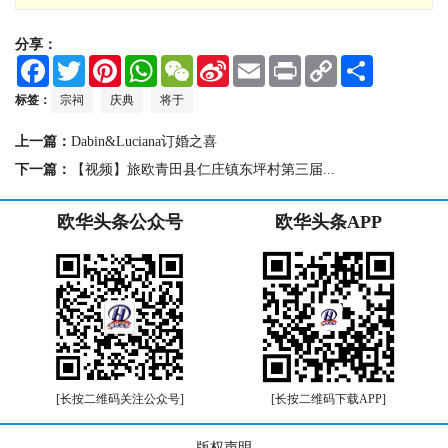
分享：
F
T
P
W
W
S
E
P
C
S
a
w
i
h
e
i
m
r
o
h
c
i
n
a
C
n
a
i
p
a
标签：
宗祠
庆典
将于
e
t
t
t
h
a
i
n
y
r
b
t
e
s
a
W
l
t
L
e
上一篇：
Dabin&Luciana订婚之喜
o
e
r
A
t
e
i
o
r
e
p
i
n
下一篇：
【视频】旅欧青田县仁庄镇东坪村第三届...
k
s
p
b
k
t
o
欧华头条公众号
欧华头条APP
[长按二维码关注公众号]
[长按二维码下载APP]
版权声明