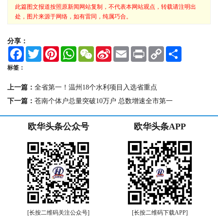
此篇图文报道按照原新闻网站复制，不代表本网站观点，转载请注明出
处，图片来源于网络，如有雷同，纯属巧合。
分享：
F
T
P
W
W
S
E
P
C
S
a
w
i
h
e
i
m
r
o
h
c
i
n
a
C
n
a
i
p
a
标签：
e
t
t
t
h
a
i
n
y
r
b
t
e
s
a
W
l
t
L
e
上一篇：
全省第一！温州18个水利项目入选省重点
o
e
r
A
t
e
i
o
r
e
p
i
n
下一篇：
苍南个体户总量突破10万户 总数增速全市第一
k
s
p
b
k
t
o
欧华头条公众号
欧华头条APP
[长按二维码关注公众号]
[长按二维码下载APP]