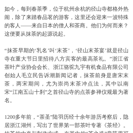
如今，每到春茶季，位于杭州余杭的径山寺都格外热
闹，除了来踏春品茗的游客，这里还会迎来一波特殊
的客人——来自日本的僧人和茶商。他们为何而来？
这便要从抹茶的起源说起。
“抹茶早期的‘乳名’叫‘末茶’，‘径山末茶宴’就是径山
寺在重大节日里招待八方宾客的最高茶礼。”浙江省
茶叶产业协会会长、浙江骆驼九宇有机食品有限公司
创始人毛立民告诉潮新闻记者，抹茶前身是唐宋末
茶，两宋期间，尤为崇尚末茶冲点法，其中以南
宋“江南五山十刹”之首径山寺的点茶参禅仪规最为著
名。
1200多年前，“茶圣”陆羽历经十余年游历考察后，隐
居浙江湖州，写出了世界第一部茶叶专著《茶经》。